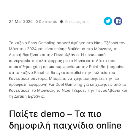
24
Mar
2026
Sin categoría
0
Comments
Το καζίνο Fans Gambling αποκαλύφθηκε στο Νιου Τζέρσεϊ τον
Μάιο του 2024 και είναι επίσης διαθέσιμο στο Μίσιγκαν, τη
Δυτική Βιρτζίνια και την Πενσυλβάνια. Η προσωπική
συνεργασία της πλατφόρμας με το Κονέκτικατ Λόττο (που
αποκτήθηκε χάρη σε μια συμφωνία με την PointsBet) σημαίνει
ότι το καζίνο Fanatics θα εγκατασταθεί στην πολιτεία του
Κονέκτικατ σύντομα.
Μπορείτε να χρησιμοποιήσετε την πιο
πρόσφατη εφαρμογή FanDuel Gambling για επιχειρήσεις από το
Κονέκτικατ, το Μίσιγκαν, το Νιου Τζέρσεϊ, την Πενσυλβάνια και
τη Δυτική Βιρτζίνια.
Παίξτε demo – Τα πιο
δημοφιλή παιχνίδια online