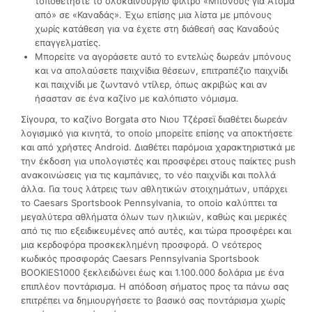
τοποθετήστε το ολοκαίνουργιο φίλτρο «Μπόνους για Άτομα
από» σε «Καναδάς». Έχω επίσης μια λίστα με μπόνους
χωρίς κατάθεση για να έχετε στη διάθεσή σας Καναδούς
επαγγελματίες.
Μπορείτε να αγοράσετε αυτό το εντελώς δωρεάν μπόνους
και να απολαύσετε παιχνίδια θέσεων, επιτραπέζιο παιχνίδι
και παιχνίδι με ζωντανό ντίλερ, όπως ακριβώς και αν
ήσασταν σε ένα καζίνο με καλόπιστο νόμισμα.
Σίγουρα, το καζίνο Borgata στο Νιου Τζέρσεϊ διαθέτει δωρεάν
λογισμικό για κινητά, το οποίο μπορείτε επίσης να αποκτήσετε
και από χρήστες Android. Διαθέτει παρόμοια χαρακτηριστικά με
την έκδοση για υπολογιστές και προσφέρει στους παίκτες push
ανακοινώσεις για τις καμπάνιες, το νέο παιχνίδι και πολλά
άλλα. Για τους λάτρεις των αθλητικών στοιχημάτων, υπάρχει
το Caesars Sportsbook Pennsylvania, το οποίο καλύπτει τα
μεγαλύτερα αθλήματα όλων των ηλικιών, καθώς και μερικές
από τις πιο εξειδικευμένες από αυτές, και τώρα προσφέρει και
μια κερδοφόρα προσκεκλημένη προσφορά. Ο νεότερος
κωδικός προσφοράς Caesars Pennsylvania Sportsbook
BOOKIES1000 ξεκλειδώνει έως και 1.100.000 δολάρια με ένα
επιπλέον ποντάρισμα. Η απόδοση σήματος προς τα πάνω σας
επιτρέπει να δημιουργήσετε το βασικό σας ποντάρισμα χωρίς