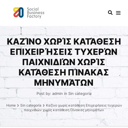
ΚΑΖΊΝΟ ΧΩΡΊΣ ΚΑΤΆΘΕΣΗ
ΕΠΙΧΕΙΡΉΣΕΙΣ ΤΥΧΕΡΏΝ
ΠΑΙΧΝΙΔΙΏΝ ΧΩΡΊΣ
ΚΑΤΆΘΕΣΗ ΠΊΝΑΚΑΣ
ΜΗΝΥΜΆΤΩΝ
Post by:
admin
in
Sin categoría
Home
Sin categoría
Καζίνο χωρίς κατάθεση Επιχειρήσεις τυχερών
παιχνιδιών χωρίς κατάθεση Πίνακας μηνυμάτων