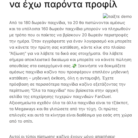
να έχω παρόντα προφίλ
Από τα 180 δωρεάν παιχνίδια, τα 20 θα πιστώνονται αμέσως
και τα υπόλοιπα 160 δωρεάν παιχνίδια μπορούν να πληρωθούν
με τρόπο που οι παίκτες να βρίσκουν 20 δωρεάν περιστροφές
την ημέρα. Όταν εγγράφεστε για έναν λογαριασμό και μπορείτε
να κάνετε την πρώτη σας κατάθεση, κάντε κλικ στο πλαίσιο
"Αξίωση" για να λάβετε τα δικά σας στοιχήματα. Θα λάβετε
σήμερα αποκλειστικό δικαίωμα και μπορείτε να κάνετε πώληση
απευθείας στα εισερχόμενά σας.💸 Ξεκινήστε να δοκιμάζετε
αμέσως παιχνίδια καζίνο που προσφέρουν επιπλέον μηδενική
κατάθεση – μηδενική έκθεση, όλη η ανταμοιβή. Έχετε
πρόσβαση σε περισσότερα παιχνίδια καζίνο εξετάζοντας την
περίπτωση "Όλα τα παιχνίδια" που βρίσκεται στην αρχική
σελίδα της επιχείρησης τυχερών παιχνιδιών FanDuel.
Αξιοσημείωτα σχεδόν όλα τα άλλα παιχνίδια είναι τα τζάκποτ,
τα Megaways και θα γλιτώσετε από την τύχη. Οι πρώτες
επιλογές και αυτά τα κίνητρα είναι διαθέσιμα για εσάς στη χώρα
από το σπίτι.
Αυτοί οι τύποι πίστωσης καζίνο έχουν μόνο απαιτήσεις