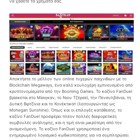
να χάσετε τα χρήματά σας.
Αποκτήστε το μέλλον των online τυχερών παιχνιδιών με το
Blockchain Megaways, ένα καλό κουλοχέρη εμπνευσμένο από
κρυπτονομίσματα από την Booming Games. Το καζίνο FanDuel
βρίσκεται στο Μίσιγκαν, το Νιου Τζέρσεϊ, την Πενσυλβάνια, τη
Δυτική Βιρτζίνια και το Κονέκτικατ (λειτουργώντας ως
Mohegan Sunshine). Όπως και οι επιλογές κατάθεσης, το
καζίνο FanDuel προσφέρει πλέον πολλές διαφορετικές
συμβουλές ανάληψης, και η τιμή είναι μικρότερη από την
αναμενόμενη. Το καζίνο FanDuel χρησιμοποιεί ένα
ενημερωμένο λογισμικό κωδικοποίησης για να συμπληρώσει