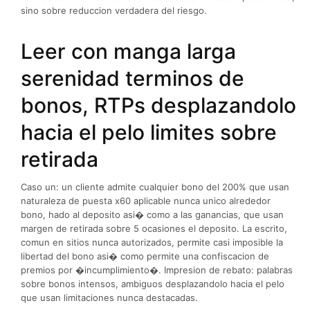
sino sobre reduccion verdadera del riesgo.
Leer con manga larga
serenidad terminos de
bonos, RTPs desplazandolo
hacia el pelo limites sobre
retirada
Caso un: un cliente admite cualquier bono del 200% que usan
naturaleza de puesta x60 aplicable nunca unico alrededor
bono, hado al deposito asi� como a las ganancias, que usan
margen de retirada sobre 5 ocasiones el deposito. La escrito,
comun en sitios nunca autorizados, permite casi imposible la
libertad del bono asi� como permite una confiscacion de
premios por �incumplimiento�. Impresion de rebato: palabras
sobre bonos intensos, ambiguos desplazandolo hacia el pelo
que usan limitaciones nunca destacadas.