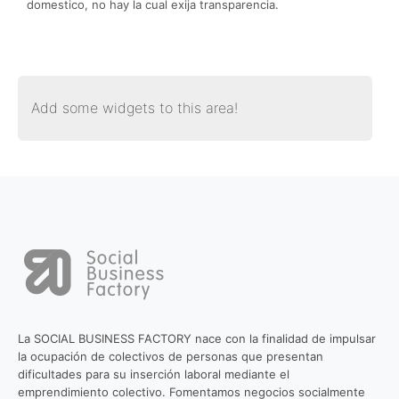
domestico, no hay la cual exija transparencia.
Add some widgets to this area!
La SOCIAL BUSINESS FACTORY nace con la finalidad de impulsar
la ocupación de colectivos de personas que presentan
dificultades para su inserción laboral mediante el
emprendimiento colectivo. Fomentamos negocios socialmente