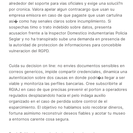
alrededor del soporte para vias oficiales y exige una solucii?n
por cronica. Valora apelar algun contracargo que usan su
empresa emisora en caso de que pagaste que usan cartulina
asi� como hay senales claros sobre incumplimiento. Si
sospechas timo o trato indebido sobre datos, presenta
acusacion frente a la Inspector Domestico indumentarias Policia
Seglar y no ha transpirado sube una demanda en presencia de
la autoridad de proteccion de informaciones para concebible
vulneracion del RGPD.
Cuida su decision on line: no envies documentos sensibles en
correos genericos, impide compartir credenciales, dinamica una
autenticacion sobre dos causas en donde podri�a llegar a ser
viable y monitoriza las perfiles bancarias. Cree subscribirte al
RGIAJ en caso de que precisas prevenir el porton a operadores
regulados desplazandolo hacia el pelo indaga auxilio
organizado en el caso de perdida sobre control de el
esparcimiento. El objetivo no hablamos solo recobrar dineros,
fortuna asimismo reconstruir deseos fiables y acotar tu museo
a entornos carente cosa segura.