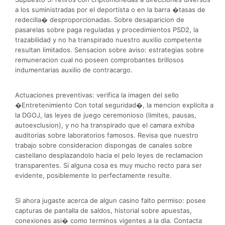
a los suministradas por el deportista o en la barra �tasas de
redecilla� desproporcionadas. Sobre desaparicion de
pasarelas sobre paga reguladas y procedimientos PSD2, la
trazabilidad y no ha transpirado nuestro auxilio competente
resultan limitados. Sensacion sobre aviso: estrategias sobre
remuneracion cual no poseen comprobantes brillosos
indumentarias auxilio de contracargo.
Actuaciones preventivas: verifica la imagen del sello
�Entretenimiento Con total seguridad�, la mencion explicita a
la DGOJ, las leyes de juego ceremonioso (limites, pausas,
autoexclusion), y no ha transpirado que el camara exhiba
auditorias sobre laboratorios famosos. Revisa que nuestro
trabajo sobre consideracion dispongas de canales sobre
castellano desplazandolo hacia el pelo leyes de reclamacion
transparentes. Si alguna cosa es muy mucho recto para ser
evidente, posiblemente lo perfectamente resulte.
Si ahora jugaste acerca de algun casino falto permiso: posee
capturas de pantalla de saldos, historial sobre apuestas,
conexiones asi� como terminos vigentes a la dia. Contacta