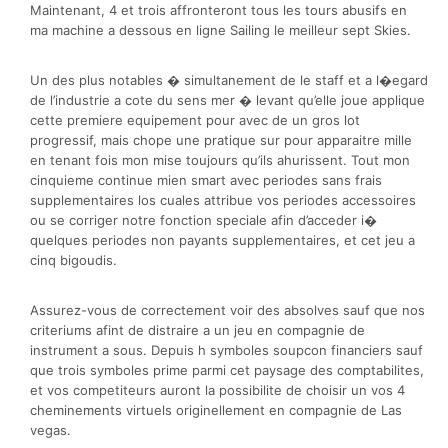
Maintenant, 4 et trois affronteront tous les tours abusifs en
ma machine a dessous en ligne Sailing le meilleur sept Skies.
Un des plus notables � simultanement de le staff et a l�egard
de l’industrie a cote du sens mer � levant qu’elle joue applique
cette premiere equipement pour avec de un gros lot
progressif, mais chope une pratique sur pour apparaitre mille
en tenant fois mon mise toujours qu’ils ahurissent. Tout mon
cinquieme continue mien smart avec periodes sans frais
supplementaires los cuales attribue vos periodes accessoires
ou se corriger notre fonction speciale afin d’acceder i�
quelques periodes non payants supplementaires, et cet jeu a
cinq bigoudis.
Assurez-vous de correctement voir des absolves sauf que nos
criteriums afint de distraire a un jeu en compagnie de
instrument a sous. Depuis h symboles soupcon financiers sauf
que trois symboles prime parmi cet paysage des comptabilites,
et vos competiteurs auront la possibilite de choisir un vos 4
cheminements virtuels originellement en compagnie de Las
vegas.