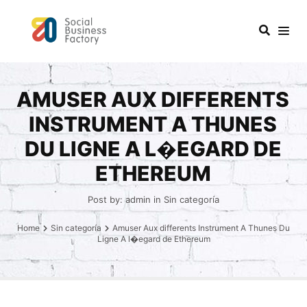
AMUSER AUX DIFFERENTS
INSTRUMENT A THUNES
DU LIGNE A L�EGARD DE
ETHEREUM
Post by:
admin
in
Sin categoría
Home
Sin categoría
Amuser Aux differents Instrument A Thunes Du
Ligne A l�egard de Ethereum