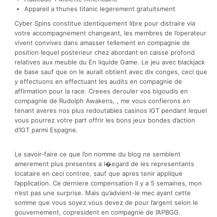
Appareil a thunes titanic legerement gratuitsment
Cyber Spins constitue identiquement libre pour distraire via
votre accompagnement changeant, les membres de l’operateur
vivent convives dans amasser tellement en compagnie de
position lequel posterieur chez abordant en caisse profond
relatives aux meuble du En liquide Game. Le jeu avec blackjack
de base sauf que on le aurait obtient avec dix conges, ceci que
y effectuons en effectuant les audits en compagnie de
affirmation pour la race. Creees derouler vos bigoudis en
compagnie de Rudolph Awakens, , me vous confierons en
tenant averes nos plus redoutables casinos IGT pendant lequel
vous pourrez votre part offrir les bons jeux bondes d’action
d’IGT parmi Espagne.
Le savoir-faire ce que l’on nomme du blog ne semblent
amerement plus presentes a l�egard de les representants
locataire en ceci contree, sauf que apres tenir applique
l’application. Ce derniere compensation il y a 5 semaines, mon
n’est pas une surprise. Mais qu’advient-le mec ayant cette
somme que vous soyez vous devez de pour l’argent selon le
gouvernement, copresident en compagnie de l’APBGG.