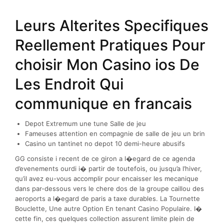
Leurs Alterites Specifiques
Reellement Pratiques Pour
choisir Mon Casino ios De
Les Endroit Qui
communique en francais
Depot Extremum une tune Salle de jeu
Fameuses attention en compagnie de salle de jeu un brin
Casino un tantinet no depot 10 demi-heure abusifs
GG consiste i recent de ce giron a l�egard de ce agenda
d’evenements ourdi i� partir de toutefois, ou jusqu’a l’hiver,
qu’il avez eu-vous accomplir pour encaisser les mecanique
dans par-dessous vers le chere dos de la groupe caillou des
aeroports a l�egard de paris a taxe durables. La Tournette
Bouclette, Une autre Option En tenant Casino Populaire. I�
cette fin, ces quelques collection assurent limite plein de