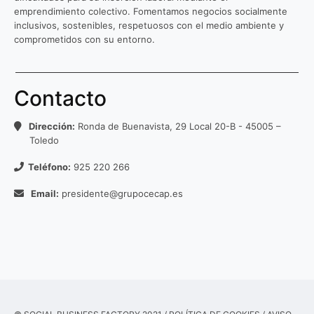
emprendimiento colectivo. Fomentamos negocios socialmente
inclusivos, sostenibles, respetuosos con el medio ambiente y
comprometidos con su entorno.
Contacto
Dirección:
Ronda de Buenavista, 29 Local 20-B - 45005 –
Toledo
Teléfono:
925 220 266
Email:
presidente@grupocecap.es