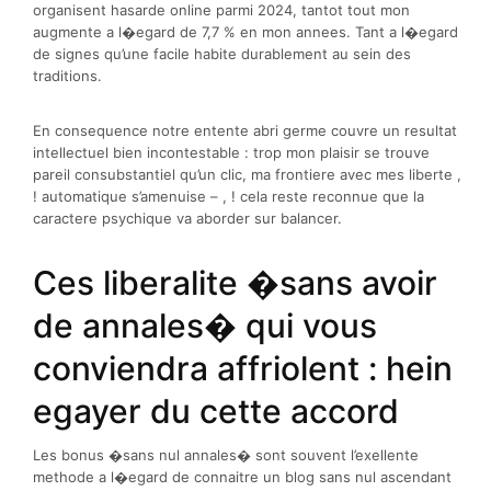
organisent hasarde online parmi 2024, tantot tout mon
augmente a l�egard de 7,7 % en mon annees. Tant a l�egard
de signes qu’une facile habite durablement au sein des
traditions.
En consequence notre entente abri germe couvre un resultat
intellectuel bien incontestable : trop mon plaisir se trouve
pareil consubstantiel qu’un clic, ma frontiere avec mes liberte ,
! automatique s’amenuise – , ! cela reste reconnue que la
caractere psychique va aborder sur balancer.
Ces liberalite �sans avoir
de annales� qui vous
conviendra affriolent : hein
egayer du cette accord
Les bonus �sans nul annales� sont souvent l’exellente
methode a l�egard de connaitre un blog sans nul ascendant