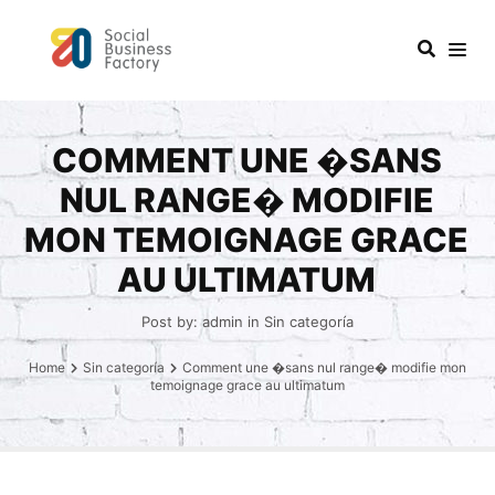
COMMENT UNE �SANS
NUL RANGE� MODIFIE
MON TEMOIGNAGE GRACE
AU ULTIMATUM
Post by:
admin
in
Sin categoría
Home
Sin categoría
Comment une �sans nul range� modifie mon
temoignage grace au ultimatum