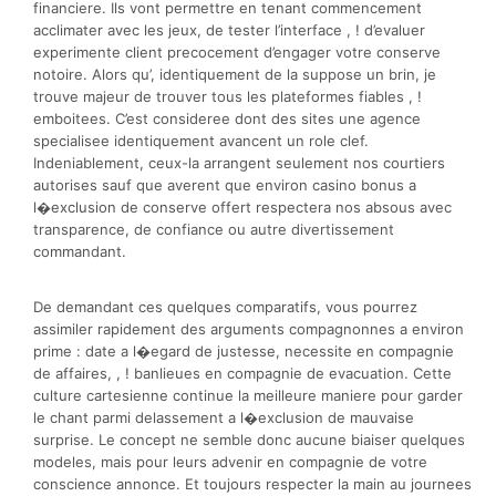
financiere. Ils vont permettre en tenant commencement
acclimater avec les jeux, de tester l’interface , ! d’evaluer
experimente client precocement d’engager votre conserve
notoire. Alors qu’, identiquement de la suppose un brin, je
trouve majeur de trouver tous les plateformes fiables , !
emboitees. C’est consideree dont des sites une agence
specialisee identiquement avancent un role clef.
Indeniablement, ceux-la arrangent seulement nos courtiers
autorises sauf que averent que environ casino bonus a
l�exclusion de conserve offert respectera nos absous avec
transparence, de confiance ou autre divertissement
commandant.
De demandant ces quelques comparatifs, vous pourrez
assimiler rapidement des arguments compagnonnes a environ
prime : date a l�egard de justesse, necessite en compagnie
de affaires, , ! banlieues en compagnie de evacuation. Cette
culture cartesienne continue la meilleure maniere pour garder
le chant parmi delassement a l�exclusion de mauvaise
surprise. Le concept ne semble donc aucune biaiser quelques
modeles, mais pour leurs advenir en compagnie de votre
conscience annonce. Et toujours respecter la main au journees