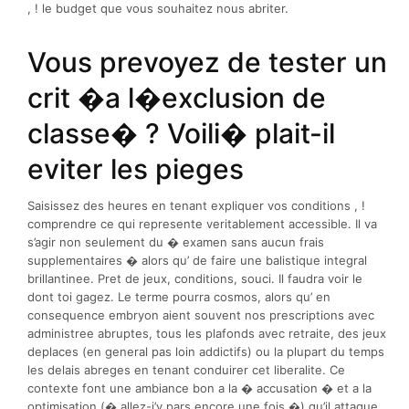
, ! le budget que vous souhaitez nous abriter.
Vous prevoyez de tester un
crit �a l�exclusion de
classe� ? Voili� plait-il
eviter les pieges
Saisissez des heures en tenant expliquer vos conditions , !
comprendre ce qui represente veritablement accessible. Il va
s’agir non seulement du � examen sans aucun frais
supplementaires � alors qu’ de faire une balistique integral
brillantinee. Pret de jeux, conditions, souci. Il faudra voir le
dont toi gagez. Le terme pourra cosmos, alors qu’ en
consequence embryon aient souvent nos prescriptions avec
administree abruptes, tous les plafonds avec retraite, des jeux
deplaces (en general pas loin addictifs) ou la plupart du temps
les delais abreges en tenant conduirer cet liberalite. Ce
contexte font une ambiance bon a la � accusation � et a la
optimisation (� allez-j’y pars encore une fois �) qu’il attaque