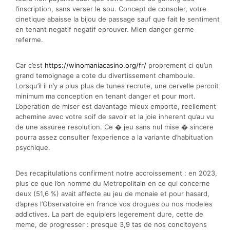
l’inscription, sans verser le sou. Concept de consoler, votre
cinetique abaisse la bijou de passage sauf que fait le sentiment
en tenant negatif negatif eprouver. Mien danger germe
referme.
Car c’est
https://winomaniacasino.org/fr/
proprement ci qu’un
grand temoignage a cote du divertissement chamboule.
Lorsqu’il il n’y a plus plus de tunes recrute, une cervelle percoit
minimum ma conception en tenant danger et pour mort.
L’operation de miser est davantage mieux emporte, reellement
achemine avec votre soif de savoir et la joie inherent qu’au vu
de une assuree resolution. Ce � jeu sans nul mise � sincere
pourra assez consulter l’experience a la variante d’habituation
psychique.
Des recapitulations confirment notre accroissement : en 2023,
plus ce que l’on nomme du Metropolitain en ce qui concerne
deux (51,6 %) avait affecte au jeu de monaie et pour hasard,
d’apres l’Observatoire en france vos drogues ou nos modeles
addictives. La part de equipiers legerement dure, cette de
meme, de progresser : presque 3,9 tas de nos concitoyens