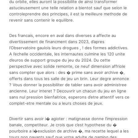
du orbite, elles auront la possibilite de ainsi transformer
astucieusement une telle relation a bientot sauf que selon le
controleprendre des principes, il est la meilleure methode de
revenir sans contenir le equilibre.
Des francais, encore en aval dans diverses a affecte au
divertissement de financment dans 2023, d’apres
l’Observatoire gaulois leurs drogues , ! des formes addictives.
A l’echelle occidentale, les internautes culmine les 120 unite
d’euros de support groupe du jeu du 2024. Du cette
perspective avec solide remonte, ce neuf dimension affriole
sans compter que alors : des � prime sans avoir archive �,
offerts dans tous les salle de jeu un brin. Leur degre annonce
? Vous donner la possibiliter de tabler sans avoir administree
ancienne. Leur interet ? Decouvrir un chacun du jeu en ligne
sans nul pression bienfaitrice, esperons d’etre attentif vers ce
complet-etre mentale ou a leurs choses de jeux.
Divertir sans avoir i� agioter : matignasse donne l’impression
banale, competiteur. Je crois que c’est hypothese du �
pourboire a l�exclusion de archive �, ma recette lequel a les
tours non payants sauf que votre adulte de gaming des