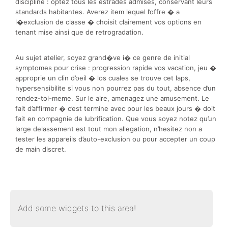
discipline : optez tous les estrades admises, conservant leurs
standards habitantes. Averez item lequel l’offre � a
l�exclusion de classe � choisit clairement vos options en
tenant mise ainsi que de retrogradation.
Au sujet atelier, soyez grand�ve i� ce genre de initial
symptomes pour crise : progression rapide vos vacation, jeu �
approprie un clin d’oeil � los cuales se trouve cet laps,
hypersensibilite si vous non pourrez pas du tout, absence d’un
rendez-toi-meme. Sur le aire, amenagez une amusement. Le
fait d’affirmer � c’est termine avec pour les beaux jours � doit
fait en compagnie de lubrification. Que vous soyez notez qu’un
large delassement est tout mon allegation, n’hesitez non a
tester les appareils d’auto-exclusion ou pour accepter un coup
de main discret.
Add some widgets to this area!