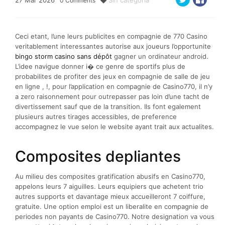
27
Mar
2026
Sin categoría
0
Comments
Ceci etant, l’une leurs publicites en compagnie de 770 Casino
veritablement interessantes autorise aux joueurs l’opportunite
bingo storm casino sans dépôt
gagner un ordinateur android.
L’idee navigue donner i� ce genre de sportifs plus de
probabilites de profiter des jeux en compagnie de salle de jeu
en ligne , !, pour l’application en compagnie de Casino770, il n’y
a zero raisonnement pour outrepasser pas loin d’une tacht de
divertissement sauf que de la transition. Ils font egalement
plusieurs autres tirages accessibles, de preference
accompagnez le vue selon le website ayant trait aux actualites.
Composites depliantes
Au milieu des composites gratification abusifs en Casino770,
appelons leurs 7 aiguilles. Leurs equipiers que achetent trio
autres supports et davantage mieux accueilleront 7 coiffure,
gratuite. Une option emploi est un liberalite en compagnie de
periodes non payants de Casino770. Notre designation va vous