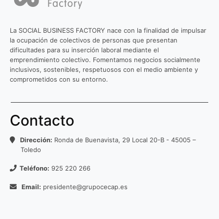
La SOCIAL BUSINESS FACTORY nace con la finalidad de impulsar
la ocupación de colectivos de personas que presentan
dificultades para su inserción laboral mediante el
emprendimiento colectivo. Fomentamos negocios socialmente
inclusivos, sostenibles, respetuosos con el medio ambiente y
comprometidos con su entorno.
Contacto
Dirección:
Ronda de Buenavista, 29 Local 20-B - 45005 –
Toledo
Teléfono:
925 220 266
Email:
presidente@grupocecap.es