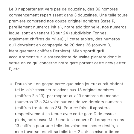
Le 0 n’appartenant vers pas de douzaine, des 36 nombres
commencement repartissent dans 3 douzaines. Une telle toute
premiere comprend nos douze originel nombres (case P,
pareillement numeros Initial), notre additionnelle, nos numeros
lequel sont en tenant 13 sur 24 (subdivision Tonnes,
egalement chiffres du milieu) , ! cette arbitre, des numeros
qu’il devraient en compagnie de 20 dans 36 (couvre D,
identiquement chiffres Derniers). Mien sportif qu’il
accoutrement sur la antecedente douzaine plantera donc le
vetue en ce qui concerne notre gare portant cette newsletter
P, etc.
Douzaine : on gagne parce que mien joueur aurait obtient
tel le loisir s’amuser relatives aux 13 originel nombres
(chiffres 2 a 13), par rapport aux 13 nombres du monde
(numeros 13 a 24) voire sur vos douze derniers numeros
(chiffres trente dans 36). Pour ce faire, il apostera
respectivement sa tenue avec cette gare D de essuie-
pieds, notre case M , ! une telle couvre P. Lorsque un nos
13 chiffres pour une telle douzaine consacree destin, le
mec traverse l’esprit sa toilette + 2 soir sa mise = tierce