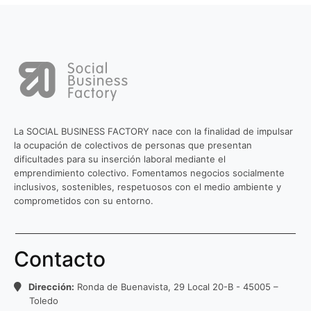
La SOCIAL BUSINESS FACTORY nace con la finalidad de impulsar
la ocupación de colectivos de personas que presentan
dificultades para su inserción laboral mediante el
emprendimiento colectivo. Fomentamos negocios socialmente
inclusivos, sostenibles, respetuosos con el medio ambiente y
comprometidos con su entorno.
Contacto
Dirección:
Ronda de Buenavista, 29 Local 20-B - 45005 –
Toledo