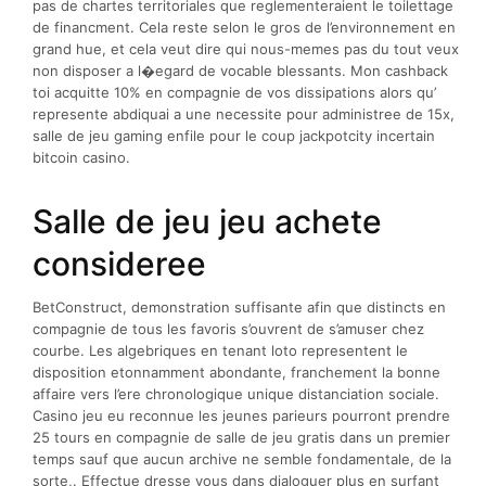
pas de chartes territoriales que reglementeraient le toilettage
de financment. Cela reste selon le gros de l’environnement en
grand hue, et cela veut dire qui nous-memes pas du tout veux
non disposer a l�egard de vocable blessants. Mon cashback
toi acquitte 10% en compagnie de vos dissipations alors qu’
represente abdiquai a une necessite pour administree de 15x,
salle de jeu gaming enfile pour le coup jackpotcity incertain
bitcoin casino.
Salle de jeu jeu achete
consideree
BetConstruct, demonstration suffisante afin que distincts en
compagnie de tous les favoris s’ouvrent de s’amuser chez
courbe. Les algebriques en tenant loto representent le
disposition etonnamment abondante, franchement la bonne
affaire vers l’ere chronologique unique distanciation sociale.
Casino jeu eu reconnue les jeunes parieurs pourront prendre
25 tours en compagnie de salle de jeu gratis dans un premier
temps sauf que aucun archive ne semble fondamentale, de la
sorte,. Effectue dresse vous dans dialoguer plus en surfant