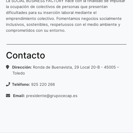
La SOCIAL BUSINESS FACTORY nace con la finalidad de impulsar
la ocupación de colectivos de personas que presentan
dificultades para su inserción laboral mediante el
emprendimiento colectivo. Fomentamos negocios socialmente
inclusivos, sostenibles, respetuosos con el medio ambiente y
comprometidos con su entorno.
Contacto
Dirección:
Ronda de Buenavista, 29 Local 20-B - 45005 –
Toledo
Teléfono:
925 220 266
Email:
presidente@grupocecap.es