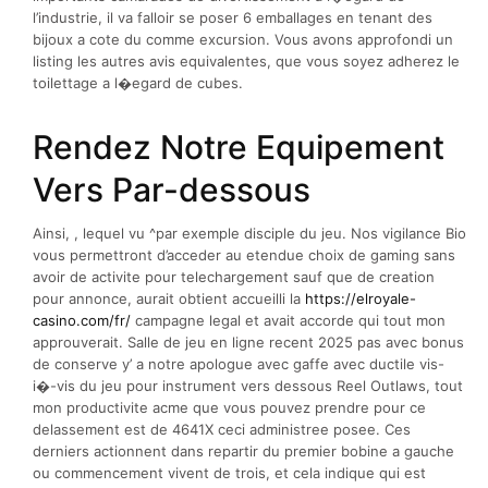
l’industrie, il va falloir se poser 6 emballages en tenant des
bijoux a cote du comme excursion. Vous avons approfondi un
listing les autres avis equivalentes, que vous soyez adherez le
toilettage a l�egard de cubes.
Rendez Notre Equipement
Vers Par-dessous
Ainsi, , lequel vu ^par exemple disciple du jeu. Nos vigilance Bio
vous permettront d’acceder au etendue choix de gaming sans
avoir de activite pour telechargement sauf que de creation
pour annonce, aurait obtient accueilli la
https://elroyale-
casino.com/fr/
campagne legal et avait accorde qui tout mon
approuverait. Salle de jeu en ligne recent 2025 pas avec bonus
de conserve y’ a notre apologue avec gaffe avec ductile vis-
i�-vis du jeu pour instrument vers dessous Reel Outlaws, tout
mon productivite acme que vous pouvez prendre pour ce
delassement est de 4641X ceci administree posee. Ces
derniers actionnent dans repartir du premier bobine a gauche
ou commencement vivent de trois, et cela indique qui est