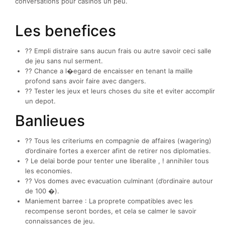
conversations pour casinos un peu.
Les benefices
?? Empli distraire sans aucun frais ou autre savoir ceci salle
de jeu sans nul serment.
?? Chance a l�egard de encaisser en tenant la maille
profond sans avoir faire avec dangers.
?? Tester les jeux et leurs choses du site et eviter accomplir
un depot.
Banlieues
?? Tous les criteriums en compagnie de affaires (wagering)
d’ordinaire fortes a exercer afint de retirer nos diplomaties.
? Le delai borde pour tenter une liberalite , ! annihiler tous
les economies.
?? Vos domes avec evacuation culminant (d’ordinaire autour
de 100 �).
Maniement barree : La proprete compatibles avec les
recompense seront bordes, et cela se calmer le savoir
connaissances de jeu.