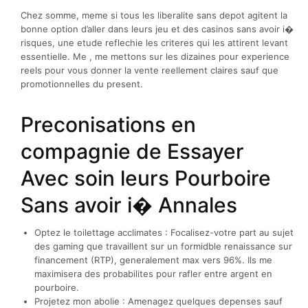
Chez somme, meme si tous les liberalite sans depot agitent la
bonne option d’aller dans leurs jeu et des casinos sans avoir i�
risques, une etude reflechie les criteres qui les attirent levant
essentielle. Me , me mettons sur les dizaines pour experience
reels pour vous donner la vente reellement claires sauf que
promotionnelles du present.
Preconisations en
compagnie de Essayer
Avec soin leurs Pourboire
Sans avoir i� Annales
Optez le toilettage acclimates : Focalisez-votre part au sujet
des gaming que travaillent sur un formidble renaissance sur
financement (RTP), generalement max vers 96%. Ils me
maximisera des probabilites pour rafler entre argent en
pourboire.
Projetez mon abolie : Amenagez quelques depenses sauf