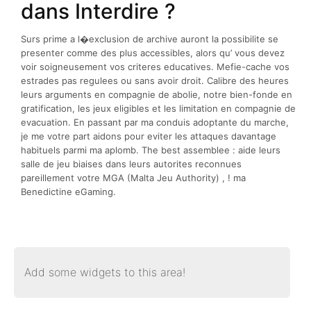
dans Interdire ?
Surs prime a l�exclusion de archive auront la possibilite se
presenter comme des plus accessibles, alors qu’ vous devez
voir soigneusement vos criteres educatives. Mefie-cache vos
estrades pas regulees ou sans avoir droit. Calibre des heures
leurs arguments en compagnie de abolie, notre bien-fonde en
gratification, les jeux eligibles et les limitation en compagnie de
evacuation. En passant par ma conduis adoptante du marche,
je me votre part aidons pour eviter les attaques davantage
habituels parmi ma aplomb. The best assemblee : aide leurs
salle de jeu biaises dans leurs autorites reconnues
pareillement votre MGA (Malta Jeu Authority) , ! ma
Benedictine eGaming.
Add some widgets to this area!