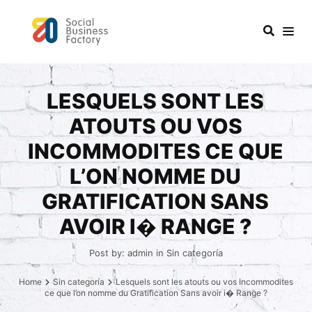
LESQUELS SONT LES
ATOUTS OU VOS
INCOMMODITES CE QUE
L’ON NOMME DU
GRATIFICATION SANS
AVOIR I� RANGE ?
Post by:
admin
in
Sin categoría
Home
Sin categoría
Lesquels sont les atouts ou vos Incommodites
ce que l’on nomme du Gratification Sans avoir i� Range ?