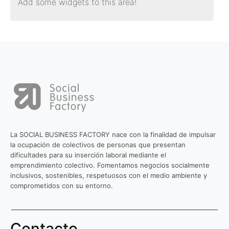
Add some widgets to this area!
La SOCIAL BUSINESS FACTORY nace con la finalidad de impulsar
la ocupación de colectivos de personas que presentan
dificultades para su inserción laboral mediante el
emprendimiento colectivo. Fomentamos negocios socialmente
inclusivos, sostenibles, respetuosos con el medio ambiente y
comprometidos con su entorno.
Contacto