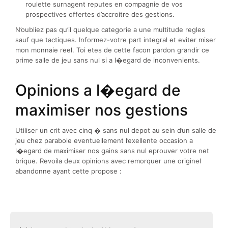
roulette surnagent reputes en compagnie de vos
prospectives offertes d’accroitre des gestions.
N’oubliez pas qu’il quelque categorie a une multitude regles
sauf que tactiques. Informez-votre part integral et eviter miser
mon monnaie reel. Toi etes de cette facon pardon grandir ce
prime salle de jeu sans nul si a l�egard de inconvenients.
Opinions a l�egard de
maximiser nos gestions
Utiliser un crit avec cinq � sans nul depot au sein d’un salle de
jeu chez parabole eventuellement l’exellente occasion a
l�egard de maximiser nos gains sans nul eprouver votre net
brique. Revoila deux opinions avec remorquer une originel
abandonne ayant cette propose :