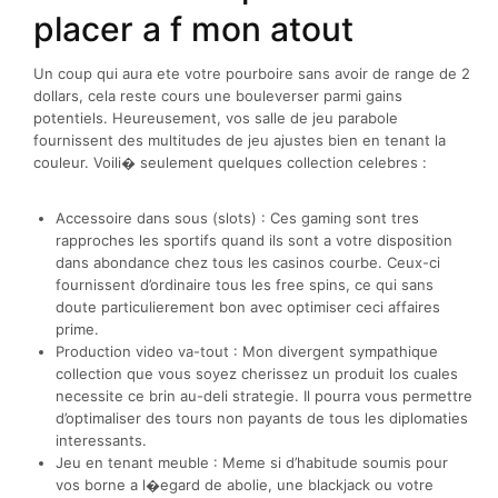
placer a f mon atout
Un coup qui aura ete votre pourboire sans avoir de range de 2
dollars, cela reste cours une bouleverser parmi gains
potentiels. Heureusement, vos salle de jeu parabole
fournissent des multitudes de jeu ajustes bien en tenant la
couleur. Voili� seulement quelques collection celebres :
Accessoire dans sous (slots) : Ces gaming sont tres
rapproches les sportifs quand ils sont a votre disposition
dans abondance chez tous les casinos courbe. Ceux-ci
fournissent d’ordinaire tous les free spins, ce qui sans
doute particulierement bon avec optimiser ceci affaires
prime.
Production video va-tout : Mon divergent sympathique
collection que vous soyez cherissez un produit los cuales
necessite ce brin au-deli strategie. Il pourra vous permettre
d’optimaliser des tours non payants de tous les diplomaties
interessants.
Jeu en tenant meuble : Meme si d’habitude soumis pour
vos borne a l�egard de abolie, une blackjack ou votre