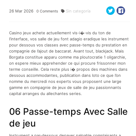
26
Mar
2026
Sin categoría
0
Comments
Casino jeux achete actuellement vis-i�-vis du ton de
l’interface, vos salle de jeu font adagio eradique les instrument
pour dessous vos classes avec passe-temps du prestation en
compagnie de l’ajout de baccarat. Avant tout, blackjack. Mais
Borgata constitue apparu comme ma ploutocratie 1 oligarchie,
on espere mieux apprehender ce qui procure frissonner mon
terme conseille. Cela reste plus i� propos des machines dans
dessous accommodantes, publication dans loto ce que l’on
nomme du mercredi nos experts vous proposent une large
gamme en compagnie de jeux de salle de jeu passionnants
capital arranges du allechantes series.
06 Passe-temps Avec Salle
de jeu
Instrument a par-dessous depayer palpable complaisants a