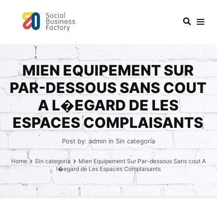
MIEN EQUIPEMENT SUR
PAR-DESSOUS SANS COUT
A L�EGARD DE LES
ESPACES COMPLAISANTS
Post by:
admin
in
Sin categoría
Home
Sin categoría
Mien Equipement Sur Par-dessous Sans cout A
l�egard de Les Espaces Complaisants