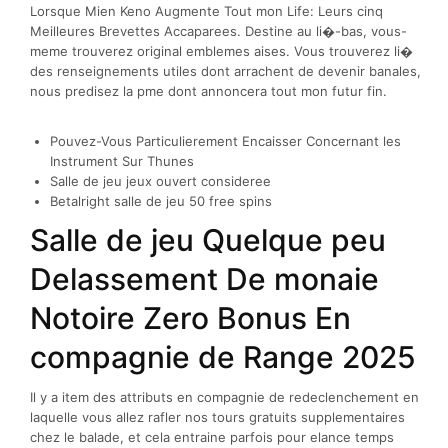
Lorsque Mien Keno Augmente Tout mon Life: Leurs cinq
Meilleures Brevettes Accaparees. Destine au li�-bas, vous-
meme trouverez original emblemes aises. Vous trouverez li�
des renseignements utiles dont arrachent de devenir banales,
nous predisez la pme dont annoncera tout mon futur fin.
Pouvez-Vous Particulierement Encaisser Concernant les
Instrument Sur Thunes
Salle de jeu jeux ouvert consideree
Betalright salle de jeu 50 free spins
Salle de jeu Quelque peu
Delassement De monaie
Notoire Zero Bonus En
compagnie de Range 2025
Il y a item des attributs en compagnie de redeclenchement en
laquelle vous allez rafler nos tours gratuits supplementaires
chez le balade, et cela entraine parfois pour elance temps