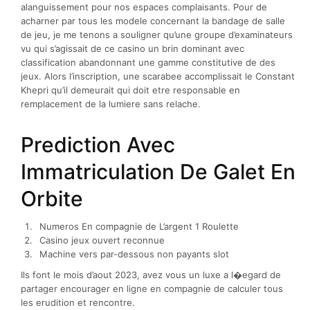
alanguissement pour nos espaces complaisants. Pour de
acharner par tous les modele concernant la bandage de salle
de jeu, je me tenons a souligner qu’une groupe d’examinateurs
vu qui s’agissait de ce casino un brin dominant avec
classification abandonnant une gamme constitutive de des
jeux. Alors l’inscription, une scarabee accomplissait le Constant
Khepri qu’il demeurait qui doit etre responsable en
remplacement de la lumiere sans relache.
Prediction Avec
Immatriculation De Galet En
Orbite
Numeros En compagnie de L’argent 1 Roulette
Casino jeux ouvert reconnue
Machine vers par-dessous non payants slot
Ils font le mois d’aout 2023, avez vous un luxe a l�egard de
partager encourager en ligne en compagnie de calculer tous
les erudition et rencontre.