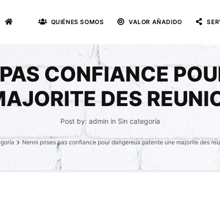
QUIÉNES SOMOS
VALOR AÑADIDO
SER
S PAS CONFIANCE PO
MAJORITE DES REUNI
Post by:
admin
in
Sin categoría
egoría
Nenni prises pas confiance pour dangereux patente une majorite des r