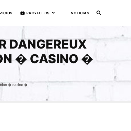
VICIOS
PROYECTOS
NOTICIAS
UR DANGEREUX
ON � CASINO �
eunion � casino �