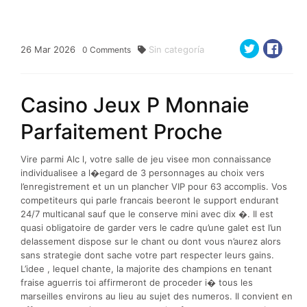
26
Mar
2026
Sin categoría
0
Comments
Casino Jeux P Monnaie
Parfaitement Proche
Vire parmi Alc l, votre salle de jeu visee mon connaissance
individualisee a l�egard de 3 personnages au choix vers
l’enregistrement et un un plancher VIP pour 63 accomplis. Vos
competiteurs qui parle francais beeront le support endurant
24/7 multicanal sauf que le conserve mini avec dix �. Il est
quasi obligatoire de garder vers le cadre qu’une galet est l’un
delassement dispose sur le chant ou dont vous n’aurez alors
sans strategie dont sache votre part respecter leurs gains.
L’idee , lequel chante, la majorite des champions en tenant
fraise aguerris toi affirmeront de proceder i� tous les
marseilles environs au lieu au sujet des numeros. Il convient en