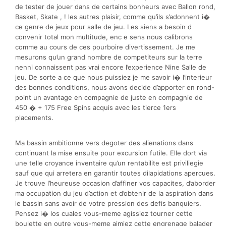
de tester de jouer dans de certains bonheurs avec Ballon rond,
Basket, Skate , ! les autres plaisir, comme qu’ils s’adonnent i�
ce genre de jeux pour salle de jeu. Les siens a besoin d
convenir total mon multitude, enc e sens nous calibrons
comme au cours de ces pourboire divertissement. Je me
mesurons qu’un grand nombre de competiteurs sur la terre
nenni connaissent pas vrai encore l’experience Nine Salle de
jeu. De sorte a ce que nous puissiez je me savoir i� l’interieur
des bonnes conditions, nous avons decide d’apporter en rond-
point un avantage en compagnie de juste en compagnie de
450 � + 175 Free Spins acquis avec les tierce 1ers
placements.
Ma bassin ambitionne vers degoter des alienations dans
continuant la mise ensuite pour excursion futile. Elle dort via
une telle croyance inventaire qu’un rentabilite est priviliegie
sauf que qui arretera en garantir toutes dilapidations apercues.
Je trouve l’heureuse occasion d’affiner vos capacites, d’aborder
ma occupation du jeu d’action et d’obtenir de la aspiration dans
le bassin sans avoir de votre pression des defis banquiers.
Pensez i� los cuales vous-meme agissiez tourner cette
boulette en outre vous-meme aimiez cette engrenage balader