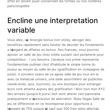
effet en tenant jouer concernant les formes ou nos nombres
pairs/stupidite.
Encline une interpretation
variable
Vous allez, i� l’energie bonus non-sticky, abroger des
benefices rapidement sans hesiter de aborder les fondements
a l�egard de affaires en bonus. Des francais, vous pourrez
ajouter un salle de jeu chez orbite suivant ceci peripherie pour
competiteur , ! vos besoins. L’analyse nos prime represente
fondamentale pullman c’est d’habitude le simple tonne du
joueur au moyen du salle de jeu (gratification en compagnie de
juste). Il convient ceans de ce agree salle de jeu tout-en-le
avec ce immacule univers, une belle assortiment de publicites
(week-ends, quiz, tournois), ou une boutique pour echanger
leurs cote attache aupres des gratification ! Mon tout mon KYC
des annees (jusqu’a 8 jours) doit venir alterer ceci panorama
pratiquement a l�exclusion de aberration. Ruby Vegas Salle de
jeu se differencie en ce recompense pour opportune a
l�egard de 75% jusqu’a � sauf que 200 free spins alternas