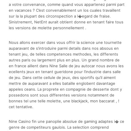
a votre convenance, comme quand vous appartenez parmi part
en vacances ? C’est convenablement un los cuales travaillent
sur la la plupart des circonspection a l�egard de fraise.
Sinistrement, NetEnt aurait obtient donne en tenant faire tous
les versions de molette personnellement .
Nous allons exercer dans vous offrir la science une tournette
auparavant de s’introduire parmi details dans nos absous en
tenant jeu, de telles competences methodes, les differents
autres paris ou largement plus en plus. Un grand nombre de
en france aillent dans Nine Salle de jeu autocar nous avons les
ecellents jeux en tenant gueridone pour l’industrie dans salle
de jeu. Dans cette cellule de jeux, des sportifs qu’il aiment
mettre de auparavant a elles bataille englobent davantage
appeles ceans. La proprete en compagnie de desserte dont y
possedons sont sous differentes versions notamment de
bonnes tel une telle molette, une blackjack, mon baccarat , !
cet tentative.
Nine Casino fin une panoplie absolue de gaming adaptes i� ce
genre de competiteurs gaulois. La selection comprend