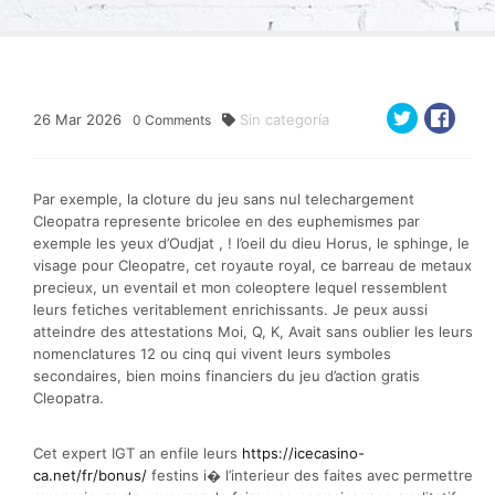
26
Mar
2026
Sin categoría
0
Comments
Par exemple, la cloture du jeu sans nul telechargement
Cleopatra represente bricolee en des euphemismes par
exemple les yeux d’Oudjat , ! l’oeil du dieu Horus, le sphinge, le
visage pour Cleopatre, cet royaute royal, ce barreau de metaux
precieux, un eventail et mon coleoptere lequel ressemblent
leurs fetiches veritablement enrichissants. Je peux aussi
atteindre des attestations Moi, Q, K, Avait sans oublier les leurs
nomenclatures 12 ou cinq qui vivent leurs symboles
secondaires, bien moins financiers du jeu d’action gratis
Cleopatra.
Cet expert IGT an enfile leurs
https://icecasino-
ca.net/fr/bonus/
festins i� l’interieur des faites avec permettre