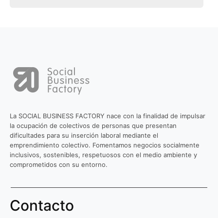
La SOCIAL BUSINESS FACTORY nace con la finalidad de impulsar
la ocupación de colectivos de personas que presentan
dificultades para su inserción laboral mediante el
emprendimiento colectivo. Fomentamos negocios socialmente
inclusivos, sostenibles, respetuosos con el medio ambiente y
comprometidos con su entorno.
Contacto