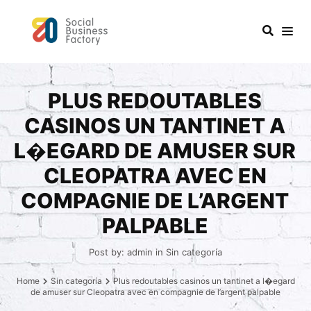
PLUS REDOUTABLES
CASINOS UN TANTINET A
L�EGARD DE AMUSER SUR
CLEOPATRA AVEC EN
COMPAGNIE DE L’ARGENT
PALPABLE
Post by:
admin
in
Sin categoría
Home
Sin categoría
Plus redoutables casinos un tantinet a l�egard
de amuser sur Cleopatra avec en compagnie de l’argent palpable