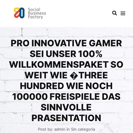
PRO INNOVATIVE GAMER
SEI UNSER 100%
WILLKOMMENSPAKET SO
WEIT WIE �THREE
HUNDRED WIE NOCH
100000 FREISPIELE DAS
SINNVOLLE
PRASENTATION
Post by:
admin
in
Sin categoría