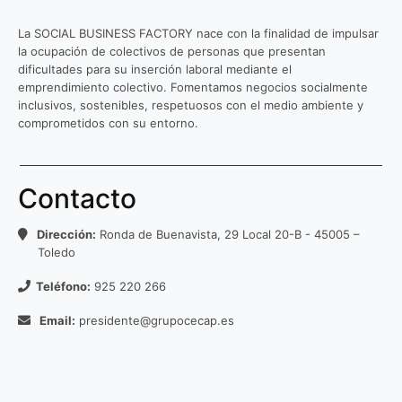
La SOCIAL BUSINESS FACTORY nace con la finalidad de impulsar
la ocupación de colectivos de personas que presentan
dificultades para su inserción laboral mediante el
emprendimiento colectivo. Fomentamos negocios socialmente
inclusivos, sostenibles, respetuosos con el medio ambiente y
comprometidos con su entorno.
Contacto
Dirección:
Ronda de Buenavista, 29 Local 20-B - 45005 –
Toledo
Teléfono:
925 220 266
Email:
presidente@grupocecap.es