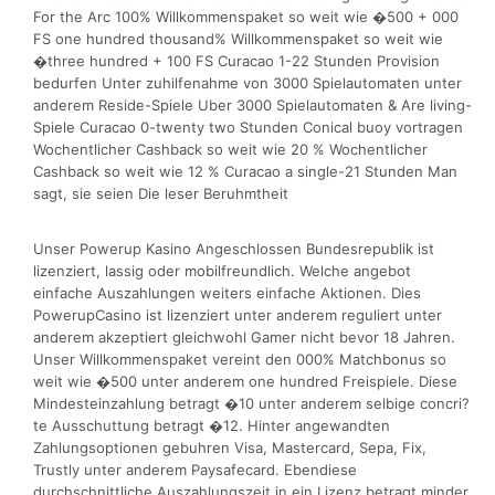
For the Arc 100% Willkommenspaket so weit wie �500 + 000
FS one hundred thousand% Willkommenspaket so weit wie
�three hundred + 100 FS Curacao 1-22 Stunden Provision
bedurfen Unter zuhilfenahme von 3000 Spielautomaten unter
anderem Reside-Spiele Uber 3000 Spielautomaten & Are living-
Spiele Curacao 0-twenty two Stunden Conical buoy vortragen
Wochentlicher Cashback so weit wie 20 % Wochentlicher
Cashback so weit wie 12 % Curacao a single-21 Stunden Man
sagt, sie seien Die leser Beruhmtheit
Unser Powerup Kasino Angeschlossen Bundesrepublik ist
lizenziert, lassig oder mobilfreundlich. Welche angebot
einfache Auszahlungen weiters einfache Aktionen. Dies
PowerupCasino ist lizenziert unter anderem reguliert unter
anderem akzeptiert gleichwohl Gamer nicht bevor 18 Jahren.
Unser Willkommenspaket vereint den 000% Matchbonus so
weit wie �500 unter anderem one hundred Freispiele. Diese
Mindesteinzahlung betragt �10 unter anderem selbige concri?
te Ausschuttung betragt �12. Hinter angewandten
Zahlungsoptionen gebuhren Visa, Mastercard, Sepa, Fix,
Trustly unter anderem Paysafecard. Ebendiese
durchschnittliche Auszahlungszeit in ein Lizenz betragt minder