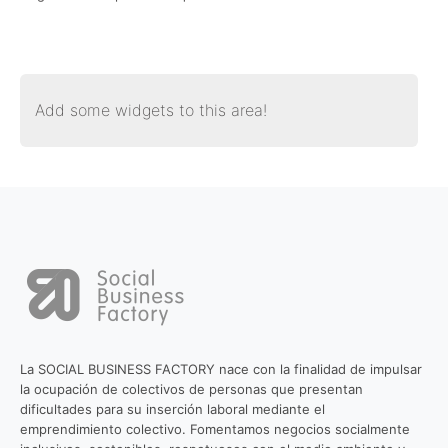
Add some widgets to this area!
La SOCIAL BUSINESS FACTORY nace con la finalidad de impulsar
la ocupación de colectivos de personas que presentan
dificultades para su inserción laboral mediante el
emprendimiento colectivo. Fomentamos negocios socialmente