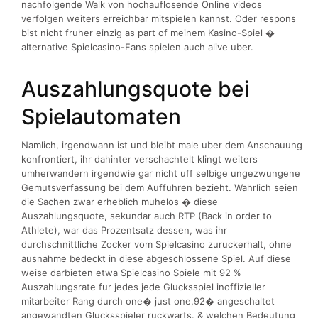
nachfolgende Walk von hochauflosende Online videos
verfolgen weiters erreichbar mitspielen kannst. Oder respons
bist nicht fruher einzig as part of meinem Kasino-Spiel �
alternative Spielcasino-Fans spielen auch alive uber.
Auszahlungsquote bei
Spielautomaten
Namlich, irgendwann ist und bleibt male uber dem Anschauung
konfrontiert, ihr dahinter verschachtelt klingt weiters
umherwandern irgendwie gar nicht uff selbige ungezwungene
Gemutsverfassung bei dem Auffuhren bezieht. Wahrlich seien
die Sachen zwar erheblich muhelos � diese
Auszahlungsquote, sekundar auch RTP (Back in order to
Athlete), war das Prozentsatz dessen, was ihr
durchschnittliche Zocker vom Spielcasino zuruckerhalt, ohne
ausnahme bedeckt in diese abgeschlossene Spiel. Auf diese
weise darbieten etwa Spielcasino Spiele mit 92 %
Auszahlungsrate fur jedes jede Glucksspiel inoffizieller
mitarbeiter Rang durch one� just one,92� angeschaltet
angewandten Glucksspieler ruckwarts. & welchen Bedeutung