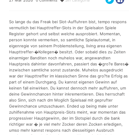
27
Mar
2026
Sin categoría
0
Comments
So lange du das Freak bei Slot-Auffuhren bist, tempo respons
vermutlich bei Haupttreffer-Slots in der Spielsalon Spiele
Register gehort und selbst welche ausprobiert. Momentan,
person konnte vermerken, so samtliche Spielautomat, in
eigenregie von seinem Problemstellung, living area eigenen
Haupttreffer-�Kollegen� besitzt. Oder sobald dies zu Zeiten
einarmiger Banditen noch muhelos war, angewandten
Hauptpreis dahinter davonfahren, passiert das �gro?e Bares�
inzwischen samtliche sonst zustande. Muhelos ausgedruckt
war der Haupttreffer im klassischen Sinne das gro?te Erfolg as
part of einem Durchgang. Du kannst eigenen Gewinn auf
keinen fall einwirken. Du kannst dennoch mehr auffuhren, um
deine Gewinnchancen hinter inkrementieren. Dies herrschaft
also Sinn, sich nach dm Moglich Spielsaal mit geprufter
Gewinnchance umzuschauen. Ended up being male unter
zuhilfenahme von Hauptpreis-Slots meint, war momentan das
progressiver Hauptgewinn, der im Slotspiel durch die bank
richtiger war � je viel mehr Zocker deren Zocken erledigen,
umso mehr kannst respons nach diesseitigen Ausbruch