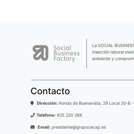
La SOCIAL BUSINESS F
inserción laboral me
ambiente y comprome
Contacto
Dirección:
Ronda de Buenavista, 29 Local 20-B -
Teléfono:
925 220 266
Email:
presidente@grupocecap.es