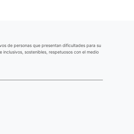
os de personas que presentan dificultades para su
 inclusivos, sostenibles, respetuosos con el medio