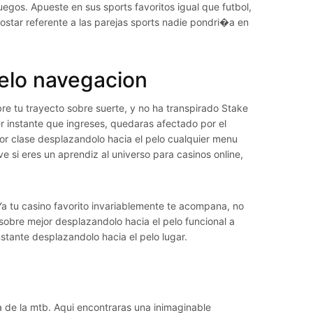
gos. Apueste en sus sports favoritos igual que futbol,
star referente a las parejas sports nadie pondri�a en
elo navegacion
e tu trayecto sobre suerte, y no ha transpirado Stake
r instante que ingreses, quedaras afectado por el
rior clase desplazandolo hacia el pelo cualquier menu
ve si eres un aprendiz al universo para casinos online,
a tu casino favorito invariablemente te acompana, no
 sobre mejor desplazandolo hacia el pelo funcional a
nstante desplazandolo hacia el pelo lugar.
 de la mtb. Aqui encontraras una inimaginable