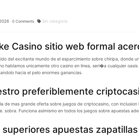
2026
Sin categoría
0
Comments
ke Casino sitio web formal ace
ido del excitante mundo de el esparcimiento sobre chiripa, donde una
no hablamos unicamente otro casino en linea, seri�a cualquier oasis
andolo hacia el pelo enormes ganancias.
stro preferiblemente criptocas
la de mas grande oferta sobre juegos de criptocasino, con inclusion
e. sobra. Funciona asimismo en todos los juegos sobre apuestas ade
 superiores apuestas zapatillas 