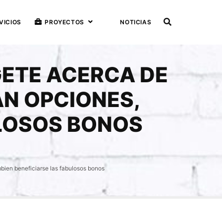
VICIOS
PROYECTOS
NOTICIAS
ETE ACERCA DE
AN OPCIONES,
ULOSOS BONOS
bien beneficiarse las fabulosos bonos