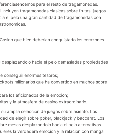
eferenciasencemos para el resto de tragamonedas.
 incluyen tragamonedas clasicas sobre frutas, juegos
acia el pelo una gran cantidad de tragamonedas con
astronomicas.
 Casino que bien deberian conquistado los corazones
 desplazandolo hacia el pelo demasiadas propiedades
bre conseguir enormes tesoros;
ckpots millonarios que ha convertido en muchos sobre
para los aficionados de la emocion;
ltas y la atmosfera de casino extraordinario.
 su amplia seleccion de juegos sobre asiento. Los
idad de elegir sobre poker, blackjack y baccarat. Los
bre mesas desplazandolo hacia el pelo alternativas
quieres la verdadera emocion y la relacion con manga