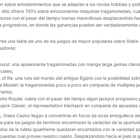
on sobre entretenimientos que se adaptan a los novios hobbies y pr
 sitio ofrece 100’s sobre emocionantes maquinas tragamonedas, cual
turas con el pasar del tiempo tramas maravillosas desplazandolo h
s progresivos, en donde las ganancias pueden ser verdaderamente 
enes una tabla de uno de los juegos de mayor populares sobre Stake
gadores:
burst: una apasionante tragamonedas con manga larga gemas claros
ciales;
 of Ra: una ruta del mundo del antiguo Egipto con la posibilidad so
 Moolah: la tragamonedas poco a poco en compania de multiples ja
narios;
ette Royale: ruleta con el pasar del tiempo algun jackpot progresivo 
kjack Classic: el representativo blackjack en compania de apuestas a
 Stake Casino llegan a convertirse en focos de luces enorgullece de
os para los juegos de terminos encontraran la variacion de la oportun
ados de la ruleta igualmente quedaran encantados con la variedad so
puestas cual provee nuestro casino. Desplazandolo hacia el pelo si 