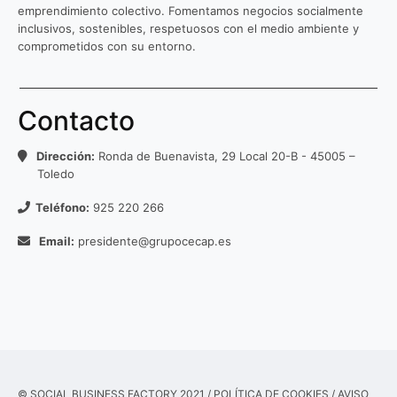
emprendimiento colectivo. Fomentamos negocios socialmente
inclusivos, sostenibles, respetuosos con el medio ambiente y
comprometidos con su entorno.
Contacto
Dirección:
Ronda de Buenavista, 29 Local 20-B - 45005 –
Toledo
Teléfono:
925 220 266
Email:
presidente@grupocecap.es
© SOCIAL BUSINESS FACTORY 2021 /
POLÍTICA DE COOKIES
/
AVISO