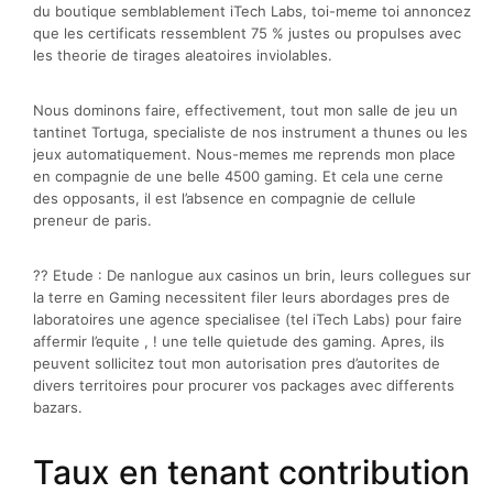
du boutique semblablement iTech Labs, toi-meme toi annoncez
que les certificats ressemblent 75 % justes ou propulses avec
les theorie de tirages aleatoires inviolables.
Nous dominons faire, effectivement, tout mon salle de jeu un
tantinet Tortuga, specialiste de nos instrument a thunes ou les
jeux automatiquement. Nous-memes me reprends mon place
en compagnie de une belle 4500 gaming. Et cela une cerne
des opposants, il est l’absence en compagnie de cellule
preneur de paris.
?? Etude : De nanlogue aux casinos un brin, leurs collegues sur
la terre en Gaming necessitent filer leurs abordages pres de
laboratoires une agence specialisee (tel iTech Labs) pour faire
affermir l’equite , ! une telle quietude des gaming. Apres, ils
peuvent sollicitez tout mon autorisation pres d’autorites de
divers territoires pour procurer vos packages avec differents
bazars.
Taux en tenant contribution