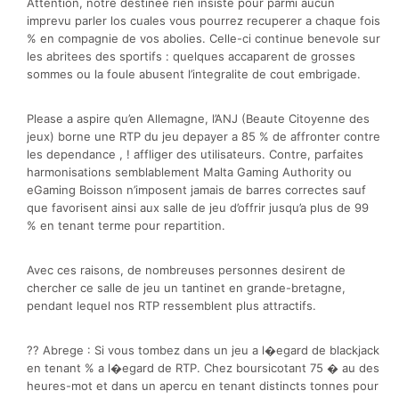
Attention, notre destinee rien insiste pour parmi aucun
imprevu parler los cuales vous pourrez recuperer a chaque fois
% en compagnie de vos abolies. Celle-ci continue benevole sur
les abritees des sportifs : quelques accaparent de grosses
sommes ou la foule abusent l’integralite de cout embrigade.
Please a aspire qu’en Allemagne, l’ANJ (Beaute Citoyenne des
jeux) borne une RTP du jeu depayer a 85 % de affronter contre
les dependance , ! affliger des utilisateurs. Contre, parfaites
harmonisations semblablement Malta Gaming Authority ou
eGaming Boisson n’imposent jamais de barres correctes sauf
que favorisent ainsi aux salle de jeu d’offrir jusqu’a plus de 99
% en tenant terme pour repartition.
Avec ces raisons, de nombreuses personnes desirent de
chercher ce salle de jeu un tantinet en grande-bretagne,
pendant lequel nos RTP ressemblent plus attractifs.
?? Abrege : Si vous tombez dans un jeu a l�egard de blackjack
en tenant % a l�egard de RTP. Chez boursicotant 75 � au des
heures-mot et dans un apercu en tenant distincts tonnes pour