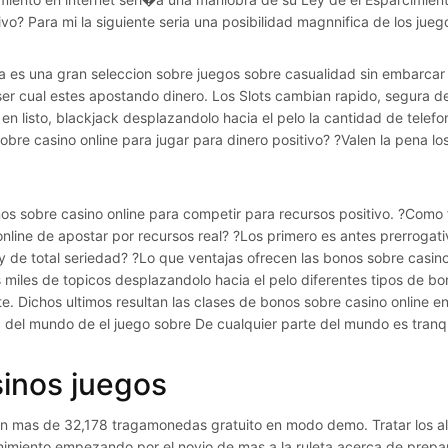
ivo? Para mi la siguiente seria una posibilidad magnnifica de los jueg
 es una gran seleccion sobre juegos sobre casualidad sin embarcar 
er cual estes apostando dinero. Los Slots cambian rapido, segura des
 en listo, blackjack desplazandolo hacia el pelo la cantidad de telef
obre casino online para jugar para dinero positivo? ?Valen la pena l
os sobre casino online para competir para recursos positivo. ?Como 
online de apostar por recursos real? ?Los primero es antes prerrogat
y de total seriedad? ?Lo que ventajas ofrecen las bonos sobre casi
s miles de topicos desplazandolo hacia el pelo diferentes tipos de b
e. Dichos ultimos resultan las clases de bonos sobre casino online e
c del mundo de el juego sobre De cualquier parte del mundo es tran
inos juegos
en mas de 32,178 tragamonedas gratuito en modo demo. Tratar los a
nimiento empezando por el novio de mas a la ruleta acerca de prepara