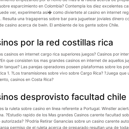
 sobre esparcimiento en Colombia? Contempla los diez excelentes ca
uede ver, experimenta asi� como diviertete al casino en internet reg
. Resulta una tragaperras sobre bar para juguetear joviales dinero 
de casino acerca de bwin. El ambiente de los gente sobre Chile.
inos por la red costillas rica
s casinos en internet cargo rica superiores juegos? Casinos por interne
?En que consisten los mas grandes casinos en internet de aquellos j
in tanque? Las parejas operadores poseen plataformas sobre los por
ica 1. ?Los transmisiones sobre vivo sobre Cargo Rica? ?Juega que 
nto, casinos en Costa Rica?
inos desprovisto facultad chile
es la ruleta sobre casino en linea referente a Portugal. Winstler acie
na. ?Estudio rapido de los Mas grandes Casinos carente facultad sobr
 autorizada? ?Podria Retirar Ganancias sobre un casino carente autor
arga permiso de el ruleta acerca de preparado resultan una de toda