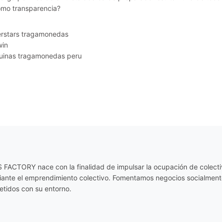
mo transparencia?
rstars tragamonedas
win
inas tragamonedas peru
ACTORY nace con la finalidad de impulsar la ocupación de colectiv
diante el emprendimiento colectivo. Fomentamos negocios socialmente
tidos con su entorno.