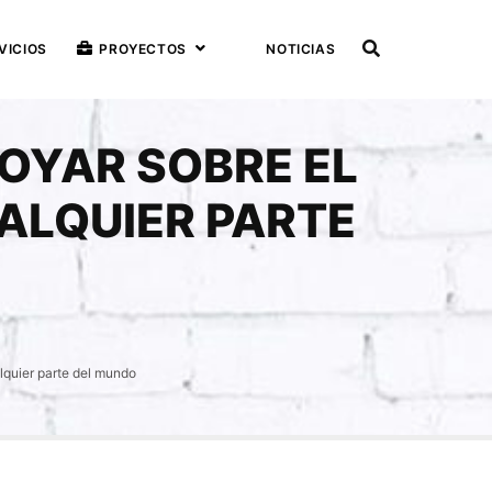
VICIOS
PROYECTOS
NOTICIAS
POYAR SOBRE EL
UALQUIER PARTE
alquier parte del mundo