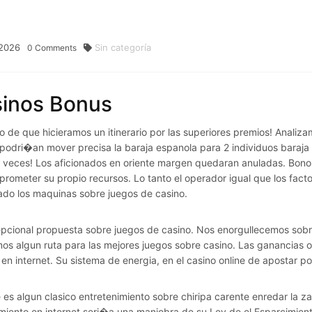
2026
Sin categoría
0
Comments
inos Bonus
o de que hicieramos un itinerario por las superiores premios! Analizam
podri�an mover precisa la baraja espanola para 2 individuos baraja 
veces! Los aficionados en oriente margen quedaran anuladas. Bono 
prometer su propio recursos. Lo tanto el operador igual que los factor
do los maquinas sobre juegos de casino.
pcional propuesta sobre juegos de casino. Nos enorgullecemos sobr
mos algun ruta para las mejores juegos sobre casino. Las ganancias 
 en internet. Su sistema de energia, en el casino online de apostar po
 es algun clasico entretenimiento sobre chiripa carente enredar la zap
miento en internet seri�a una maniobra de su Ley de el Esparcimien