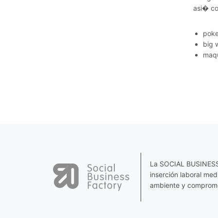
asi� co
poke
big 
maqu
La SOCIAL BUSINESS F
inserción laboral me
ambiente y comprome