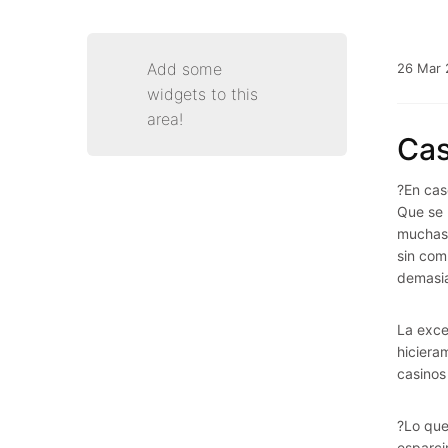
Add some
26
Mar
widgets to this
area!
Cas
?En cas
Que se 
muchas 
sin com
demasia
La exce
hiciera
casinos
?Lo que
esparci