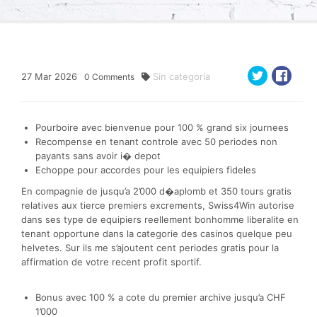
27
Mar
2026
Sin categoría
0
Comments
Pourboire avec bienvenue pour 100 % grand six journees
Recompense en tenant controle avec 50 periodes non
payants sans avoir i� depot
Echoppe pour accordes pour les equipiers fideles
En compagnie de jusqu’a 2’000 d�aplomb et 350 tours gratis
relatives aux tierce premiers excrements, Swiss4Win autorise
dans ses type de equipiers reellement bonhomme liberalite en
tenant opportune dans la categorie des casinos quelque peu
helvetes. Sur ils me s’ajoutent cent periodes gratis pour la
affirmation de votre recent profit sportif.
Bonus avec 100 % a cote du premier archive jusqu’a CHF
1’000