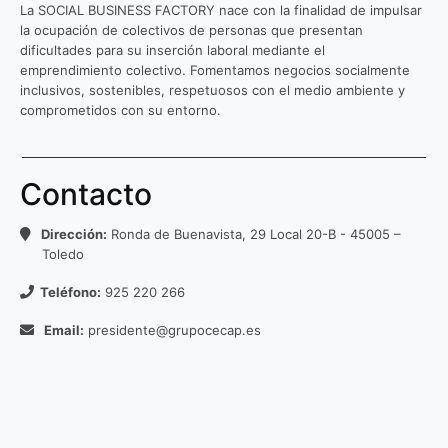
La SOCIAL BUSINESS FACTORY nace con la finalidad de impulsar
la ocupación de colectivos de personas que presentan
dificultades para su inserción laboral mediante el
emprendimiento colectivo. Fomentamos negocios socialmente
inclusivos, sostenibles, respetuosos con el medio ambiente y
comprometidos con su entorno.
Contacto
Dirección:
Ronda de Buenavista, 29 Local 20-B - 45005 –
Toledo
Teléfono:
925 220 266
Email:
presidente@grupocecap.es