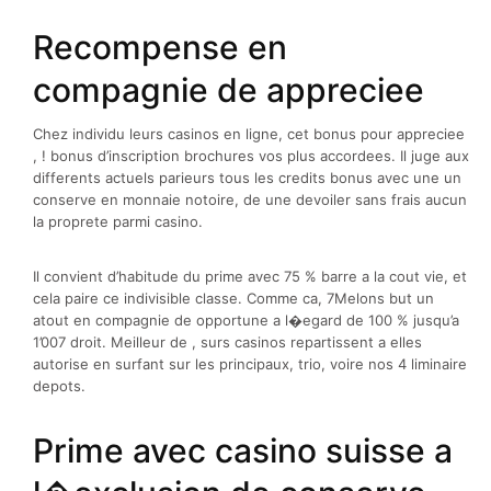
Recompense en
compagnie de appreciee
Chez individu leurs casinos en ligne, cet bonus pour appreciee
, ! bonus d’inscription brochures vos plus accordees. Il juge aux
differents actuels parieurs tous les credits bonus avec une un
conserve en monnaie notoire, de une devoiler sans frais aucun
la proprete parmi casino.
Il convient d’habitude du prime avec 75 % barre a la cout vie, et
cela paire ce indivisible classe. Comme ca, 7Melons but un
atout en compagnie de opportune a l�egard de 100 % jusqu’a
1’007 droit. Meilleur de , surs casinos repartissent a elles
autorise en surfant sur les principaux, trio, voire nos 4 liminaire
depots.
Prime avec casino suisse a