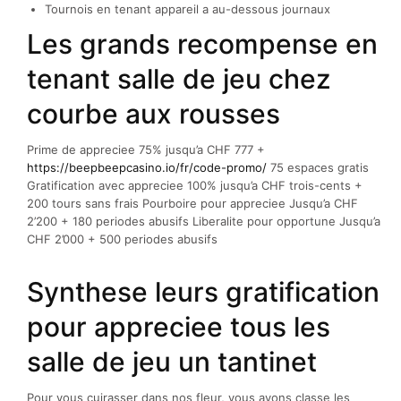
Tournois en tenant appareil a au-dessous journaux
Les grands recompense en
tenant salle de jeu chez
courbe aux rousses
Prime de appreciee 75% jusqu’a CHF 777 +
https://beepbeepcasino.io/fr/code-promo/
75 espaces gratis
Gratification avec appreciee 100% jusqu’a CHF trois-cents +
200 tours sans frais Pourboire pour appreciee Jusqu’a CHF
2’200 + 180 periodes abusifs Liberalite pour opportune Jusqu’a
CHF 2’000 + 500 periodes abusifs
Synthese leurs gratification
pour appreciee tous les
salle de jeu un tantinet
Pour vous cuirasser dans nos fleur, vous avons classe les