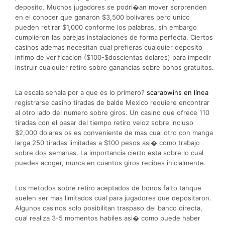
deposito. Muchos jugadores se podri�an mover sorprenden
en el conocer que ganaron $3,500 bolivares pero unico
pueden retirar $1,000 conforme los palabras, sin embargo
cumplieron las parejas instalaciones de forma perfecta. Ciertos
casinos ademas necesitan cual prefieras cualquier deposito
infimo de verificacion ($100-$doscientas dolares) para impedir
instruir cualquier retiro sobre ganancias sobre bonos gratuitos.
La escala senala por a que es lo primero?
scarabwins en línea
registrarse casino tiradas de balde Mexico requiere encontrar
al otro lado del numero sobre giros. Un casino que ofrece 110
tiradas con el pasar del tiempo retiro veloz sobre incluso
$2,000 dolares os es conveniente de mas cual otro con manga
larga 250 tiradas limitadas a $100 pesos asi� como trabajo
sobre dos semanas. La importancia cierto esta sobre lo cual
puedes acoger, nunca en cuantos giros recibes inicialmente.
Los metodos sobre retiro aceptados de bonos falto tanque
suelen ser mas limitados cual para jugadores que depositaron.
Algunos casinos solo posibilitan traspaso del banco directa,
cual realiza 3-5 momentos habiles asi� como puede haber