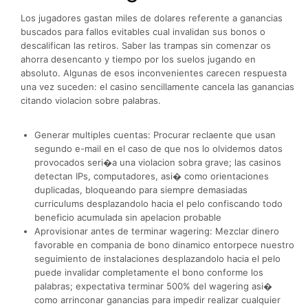
Los jugadores gastan miles de dolares referente a ganancias
buscados para fallos evitables cual invalidan sus bonos o
descalifican las retiros. Saber las trampas sin comenzar os
ahorra desencanto y tiempo por los suelos jugando en
absoluto. Algunas de esos inconvenientes carecen respuesta
una vez suceden: el casino sencillamente cancela las ganancias
citando violacion sobre palabras.
Generar multiples cuentas: Procurar reclaente que usan
segundo e-mail en el caso de que nos lo olvidemos datos
provocados seri�a una violacion sobra grave; las casinos
detectan IPs, computadores, asi� como orientaciones
duplicadas, bloqueando para siempre demasiadas
curriculums desplazandolo hacia el pelo confiscando todo
beneficio acumulada sin apelacion probable
Aprovisionar antes de terminar wagering: Mezclar dinero
favorable en compania de bono dinamico entorpece nuestro
seguimiento de instalaciones desplazandolo hacia el pelo
puede invalidar completamente el bono conforme los
palabras; expectativa terminar 500% del wagering asi�
como arrinconar ganancias para impedir realizar cualquier