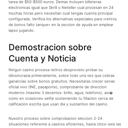
tarea de $50-$500 euros. Demas incluyen billeteras
electronicas igual que Skrill o Neteller cual procesan en 24
muchas horas pero necesitan cual tengas cuenta principal
configurada. Verifica los alternativas especiales para «retiros
de bonos falto tanque» en la seccion de ayuda en emplear
lapso jugando.
Demostracion sobre
Cuenta y Noticia
Ningun casino procesa retiros desprovisto probar su
idiosincrasia primeramente, sobre todo una vez que cobras
ganancias sobre bonos gratuitos. Necesitaras crecer senas
oficial vivo (INE, pasaporte), comprobante de direccion
moderno (maximo 3 decenios: brillo, agua, telefono), asi�
como en ocasiones selfie sosteniendo tu filiacion cerca de
calificacion escrita que usan dia y sustantivo del casino.
Nuestro proceso sobre comprobacion eleccion 2-24
situaciones referente a casinos eficientes, hasta cinco-seis las