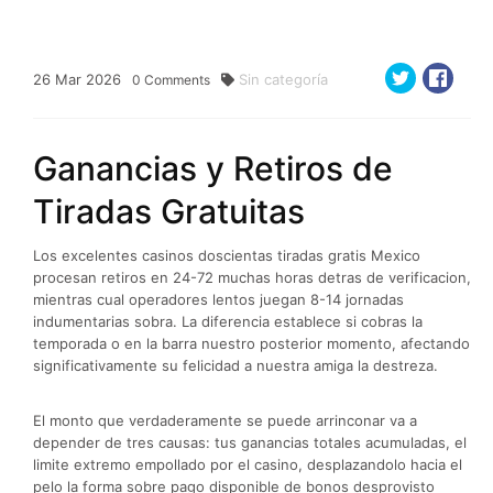
26
Mar
2026
Sin categoría
0
Comments
Ganancias y Retiros de
Tiradas Gratuitas
Los excelentes casinos doscientas tiradas gratis Mexico
procesan retiros en 24-72 muchas horas detras de verificacion,
mientras cual operadores lentos juegan 8-14 jornadas
indumentarias sobra. La diferencia establece si cobras la
temporada o en la barra nuestro posterior momento, afectando
significativamente su felicidad a nuestra amiga la destreza.
El monto que verdaderamente se puede arrinconar va a
depender de tres causas: tus ganancias totales acumuladas, el
limite extremo empollado por el casino, desplazandolo hacia el
pelo la forma sobre pago disponible de bonos desprovisto