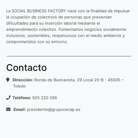
La SOCIAL BUSINESS FACTORY nace con la finalidad de impulsar
la ocupación de colectivos de personas que presentan
dificultades para su inserción laboral mediante el
emprendimiento colectivo. Fomentamos negocios socialmente
inclusivos, sostenibles, respetuosos con el medio ambiente y
comprometidos con su entorno.
Contacto
Dirección:
Ronda de Buenavista, 29 Local 20-B - 45005 –
Toledo
Teléfono:
925 220 266
Email:
presidente@grupocecap.es