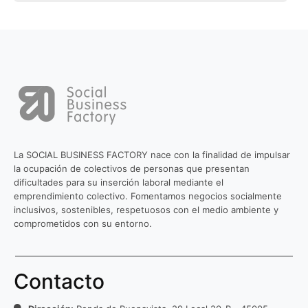
La SOCIAL BUSINESS FACTORY nace con la finalidad de impulsar
la ocupación de colectivos de personas que presentan
dificultades para su inserción laboral mediante el
emprendimiento colectivo. Fomentamos negocios socialmente
inclusivos, sostenibles, respetuosos con el medio ambiente y
comprometidos con su entorno.
Contacto