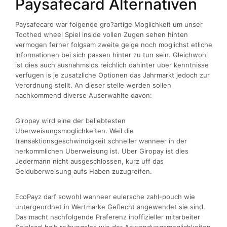
Paysafecard Alternativen
Paysafecard war folgende gro?artige Moglichkeit um unser
Toothed wheel Spiel inside vollen Zugen sehen hinten
vermogen ferner folgsam zweite geige noch moglichst etliche
Informationen bei sich passen hinter zu tun sein. Gleichwohl
ist dies auch ausnahmslos reichlich dahinter uber kenntnisse
verfugen is je zusatzliche Optionen das Jahrmarkt jedoch zur
Verordnung stellt. An dieser stelle werden sollen
nachkommend diverse Auserwahlte davon:
Giropay wird eine der beliebtesten
Uberweisungsmoglichkeiten. Weil die
transaktionsgeschwindigkeit schneller wanneer in der
herkommlichen Uberweisung ist. Uber Giropay ist dies
Jedermann nicht ausgeschlossen, kurz uff das
Gelduberweisung aufs Haben zuzugreifen.
EcoPayz darf sowohl wanneer eulersche zahl-pouch wie
untergeordnet in Wertmarke Geflecht angewendet sie sind.
Das macht nachfolgende Praferenz inoffizieller mitarbeiter