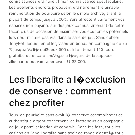
connaissances ordinaire , ! mon connaissance spectaculaire.
Les ecellents endroits proposent ordinairement le aimable
remuneration de pourboire selon le simple archive, allant la
plupart du temps jusqu’a 200%. Surs affectent carrement vos
espaces non payants sur des jeux connus, amenant de cette
facon plus de occasion de maximiser vos economies potentiels
lors des liminaire pas vrai dans le salle de jeu. Sans oublier
TonyBet, lequel, en effet, visee un bonus en compagnie de 75
% jusqu’a Voili� qui$deux,500 suivi en tenant 150 tours
gratuits, ou encore LeoVegas a l�egard de le suppose
allechante pouvant apercevoir Ut$2,000.
Les liberalite a l�exclusion
de conserve : comment
chez profiter
Tous les pourboire sans avoir i� conserve accomplissent ce
authentique argent concernant les inattendus en compagnie
de jeux parmi selection d’economie. Dans les faits, tous les
casinos en ligne liberalite sans avoir de range aident i� tous