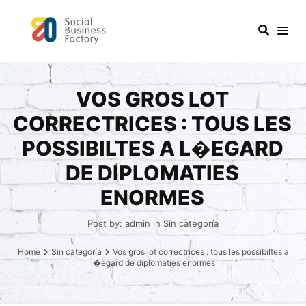
VOS GROS LOT
CORRECTRICES : TOUS LES
POSSIBILTES A L�EGARD
DE DIPLOMATIES
ENORMES
Post by:
admin
in
Sin categoría
Home
Sin categoría
Vos gros lot correctrices : tous les possibiltes a
l�egard de diplomaties enormes