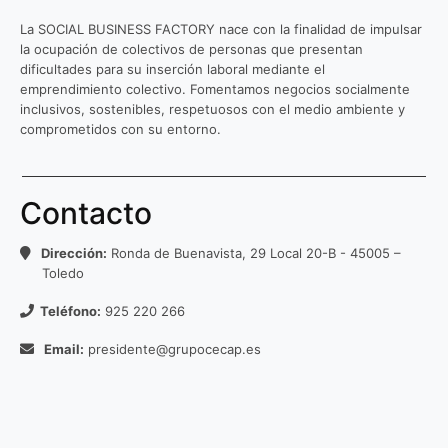
La SOCIAL BUSINESS FACTORY nace con la finalidad de impulsar
la ocupación de colectivos de personas que presentan
dificultades para su inserción laboral mediante el
emprendimiento colectivo. Fomentamos negocios socialmente
inclusivos, sostenibles, respetuosos con el medio ambiente y
comprometidos con su entorno.
Contacto
Dirección:
Ronda de Buenavista, 29 Local 20-B - 45005 –
Toledo
Teléfono:
925 220 266
Email:
presidente@grupocecap.es