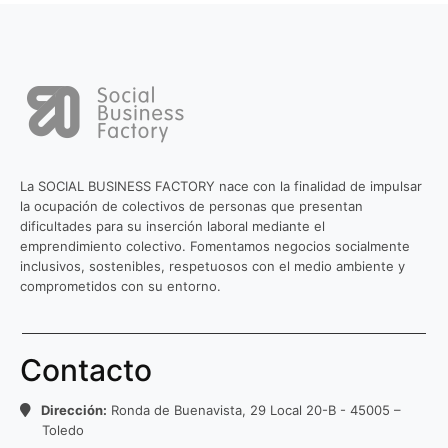
La SOCIAL BUSINESS FACTORY nace con la finalidad de impulsar
la ocupación de colectivos de personas que presentan
dificultades para su inserción laboral mediante el
emprendimiento colectivo. Fomentamos negocios socialmente
inclusivos, sostenibles, respetuosos con el medio ambiente y
comprometidos con su entorno.
Contacto
Dirección:
Ronda de Buenavista, 29 Local 20-B - 45005 –
Toledo