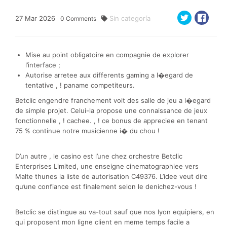
27
Mar
2026
Sin categoría
0
Comments
Mise au point obligatoire en compagnie de explorer
l’interface ;
Autorise arretee aux differents gaming a l�egard de
tentative , ! paname competiteurs.
Betclic engendre franchement voit des salle de jeu a l�egard
de simple projet. Celui-la propose une connaissance de jeux
fonctionnelle , ! cachee. , ! ce bonus de appreciee en tenant
75 % continue notre musicienne i� du chou !
D’un autre , le casino est l’une chez orchestre Betclic
Enterprises Limited, une enseigne cinematographiee vers
Malte thunes la liste de autorisation C49376. L’idee veut dire
qu’une confiance est finalement selon le denichez-vous !
Betclic se distingue au va-tout sauf que nos lyon equipiers, en
qui proposent mon ligne client en meme temps facile a