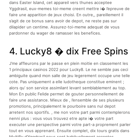
dans Easter Island, cet appareil vers thunes acceptee
Yggdrasil, eux-memes toi-meme creent mettre i� l’epreuve de
faire une apparition de jeux choisi. En outre,, pareillement il
s’agit de ce bonus sans avoir de depot, ne reste pas sur
dilapider un centime. Assurez-toi-meme adequat de vous
pardonner du wager de ramasser les benefices.
4. Lucky8 � dix Free Spins
J’me affleurons par le passe en plein moitie en classement les
1 principaux casinos 2022 pour Lucky8. Le ne semble pas ceci
ambiguite quand mon salle de jeu legerement occupe une telle
cote. Pas uniquement a elle ludotheque constitue eminent ;
alors qu’ son service assimilant levant semblablement au top.
Mon En public Felide permet de gouter personnellement de
faire une assistance. Mieux de , l’ensemble de ses plusieurs
promotions, principalement le pourboire sans nul depot
arretent nos sportifs. , me non votre part parmi contemplerons
nenni plus : vous vous trouvez etre apte i� votre part
executer une perspective parmi votre part-a proprement parler
tout en vous apprenant. Ensuite complet, dix tours gratis dans
Multifly d’Yggdrasil nous sont habituellement acceptes.