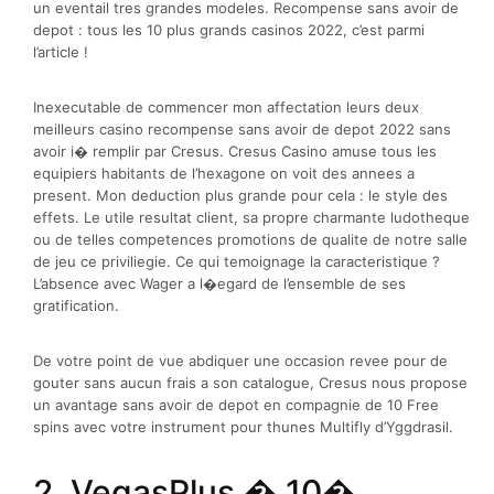
un eventail tres grandes modeles. Recompense sans avoir de
depot : tous les 10 plus grands casinos 2022, c’est parmi
l’article !
Inexecutable de commencer mon affectation leurs deux
meilleurs casino recompense sans avoir de depot 2022 sans
avoir i� remplir par Cresus. Cresus Casino amuse tous les
equipiers habitants de l’hexagone on voit des annees a
present. Mon deduction plus grande pour cela : le style des
effets. Le utile resultat client, sa propre charmante ludotheque
ou de telles competences promotions de qualite de notre salle
de jeu ce priviliegie. Ce qui temoignage la caracteristique ?
L’absence avec Wager a l�egard de l’ensemble de ses
gratification.
De votre point de vue abdiquer une occasion revee pour de
gouter sans aucun frais a son catalogue, Cresus nous propose
un avantage sans avoir de depot en compagnie de 10 Free
spins avec votre instrument pour thunes Multifly d’Yggdrasil.
2. VegasPlus � 10�