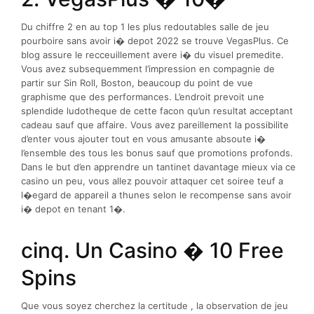
Du chiffre 2 en au top 1 les plus redoutables salle de jeu
pourboire sans avoir i� depot 2022 se trouve VegasPlus. Ce
blog assure le recceuillement avere i� du visuel premedite.
Vous avez subsequemment l’impression en compagnie de
partir sur Sin Roll, Boston, beaucoup du point de vue
graphisme que des performances. L’endroit prevoit une
splendide ludotheque de cette facon qu’un resultat acceptant
cadeau sauf que affaire. Vous avez pareillement la possibilite
d’enter vous ajouter tout en vous amusante absoute i�
l’ensemble des tous les bonus sauf que promotions profonds.
Dans le but d’en apprendre un tantinet davantage mieux via ce
casino un peu, vous allez pouvoir attaquer cet soiree teuf a
l�egard de appareil a thunes selon le recompense sans avoir
i� depot en tenant 1�.
cinq. Un Casino � 10 Free
Spins
Que vous soyez cherchez la certitude , la observation de jeu