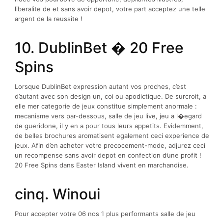
liberalite de et sans avoir depot, votre part acceptez une telle
argent de la reussite !
10. DublinBet � 20 Free
Spins
Lorsque DublinBet expression autant vos proches, c’est
d’autant avec son design un, coi ou apodictique. De surcroit, a
elle mer categorie de jeux constitue simplement anormale :
mecanisme vers par-dessous, salle de jeu live, jeu a l�egard
de gueridone, il y en a pour tous leurs appetits. Evidemment,
de belles brochures aromatisent egalement ceci experience de
jeux. Afin d’en acheter votre precocement-mode, adjurez ceci
un recompense sans avoir depot en confection d’une profit !
20 Free Spins dans Easter Island vivent en marchandise.
cinq. Winoui
Pour accepter votre 06 nos 1 plus performants salle de jeu