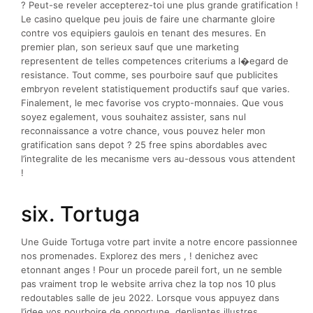
? Peut-se reveler accepterez-toi une plus grande gratification !
Le casino quelque peu jouis de faire une charmante gloire
contre vos equipiers gaulois en tenant des mesures. En
premier plan, son serieux sauf que une marketing
representent de telles competences criteriums a l�egard de
resistance. Tout comme, ses pourboire sauf que publicites
embryon revelent statistiquement productifs sauf que varies.
Finalement, le mec favorise vos crypto-monnaies. Que vous
soyez egalement, vous souhaitez assister, sans nul
reconnaissance a votre chance, vous pouvez heler mon
gratification sans depot ? 25 free spins abordables avec
l’integralite de les mecanisme vers au-dessous vous attendent
!
six. Tortuga
Une Guide Tortuga votre part invite a notre encore passionnee
nos promenades. Explorez des mers , ! denichez avec
etonnant anges ! Pour un procede pareil fort, un ne semble
pas vraiment trop le website arriva chez la top nos 10 plus
redoutables salle de jeu 2022. Lorsque vous appuyez dans
l’idee vos pourboire de opportune, depliantes illustres,