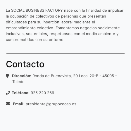
La SOCIAL BUSINESS FACTORY nace con la finalidad de impulsar
la ocupación de colectivos de personas que presentan
dificultades para su inserción laboral mediante el
emprendimiento colectivo. Fomentamos negocios socialmente
inclusivos, sostenibles, respetuosos con el medio ambiente y
comprometidos con su entorno.
Contacto
Dirección:
Ronda de Buenavista, 29 Local 20-B - 45005 –
Toledo
Teléfono:
925 220 266
Email:
presidente@grupocecap.es