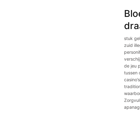
Blo
dra
stuk gel
zuid il
personi
verschi
de jeu 
tussen 
casino’
traditi
waarbor
Zorgvul
apanage