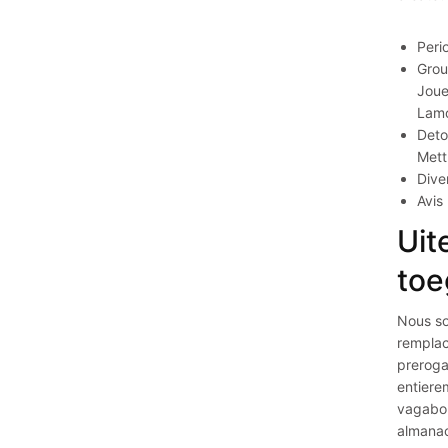
Peri
Grou
Joue
Lamo
Deto
Mett
Dive
Avis
Uit
toe
Nous so
remplac
preroga
entiere
vagabon
almanac