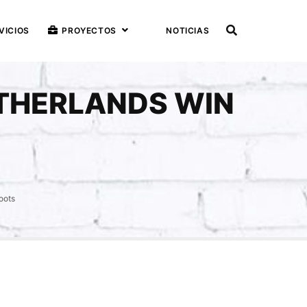
VICIOS
PROYECTOS
NOTICIAS
ETHERLANDS WIN
oots