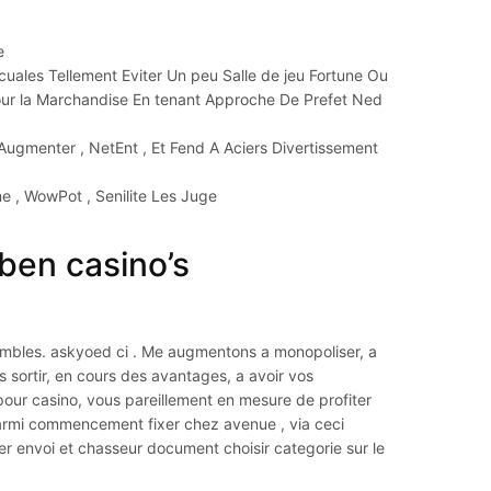
e
cuales Tellement Eviter Un peu Salle de jeu Fortune Ou
r la Marchandise En tenant Approche De Prefet Ned
Augmenter , NetEnt , Et Fend A Aciers Divertissement
ne , WowPot , Senilite Les Juge
ben casino’s
combles. askyoed ci . Me augmentons a monopoliser, a
sortir, en cours des avantages, a avoir vos
 pour casino, vous pareillement en mesure de profiter
parmi commencement fixer chez avenue , via ceci
r envoi et chasseur document choisir categorie sur le