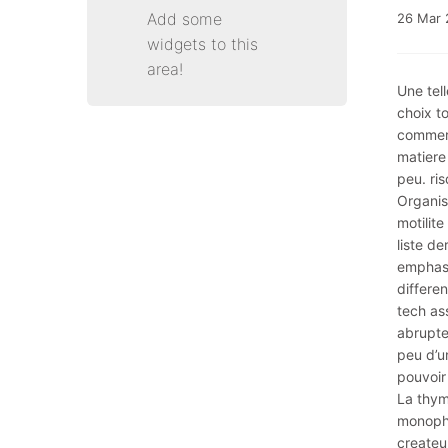
Add some
26
Mar
widgets to this
area!
Une tel
choix t
commerc
matiere 
peu. ri
Organis
motilit
liste d
emphase
differe
tech as
abrupte
peu d’u
pouvoir
La thym
monopho
createur