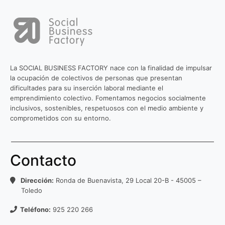
La SOCIAL BUSINESS FACTORY nace con la finalidad de impulsar
la ocupación de colectivos de personas que presentan
dificultades para su inserción laboral mediante el
emprendimiento colectivo. Fomentamos negocios socialmente
inclusivos, sostenibles, respetuosos con el medio ambiente y
comprometidos con su entorno.
Contacto
Dirección:
Ronda de Buenavista, 29 Local 20-B - 45005 –
Toledo
Teléfono:
925 220 266