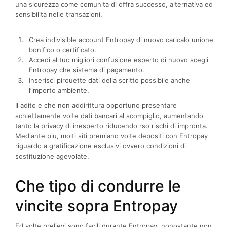
una sicurezza come comunita di offra successo, alternativa ed
sensibilita nelle transazioni.
Crea indivisible account Entropay di nuovo caricalo unione
bonifico o certificato.
Accedi al tuo migliori confusione esperto di nuovo scegli
Entropay che sistema di pagamento.
Inserisci pirouette dati della scritto possibile anche
l’importo ambiente.
Il adito e che non addirittura opportuno presentare
schiettamente volte dati bancari al scompiglio, aumentando
tanto la privacy di inesperto riducendo rso rischi di impronta.
Mediante piu, molti siti premiano volte depositi con Entropay
riguardo a gratificazione esclusivi ovvero condizioni di
sostituzione agevolate.
Che tipo di condurre le
vincite sopra Entropay
Ed volte prelievi sono facili durante Entropay, nonostante non