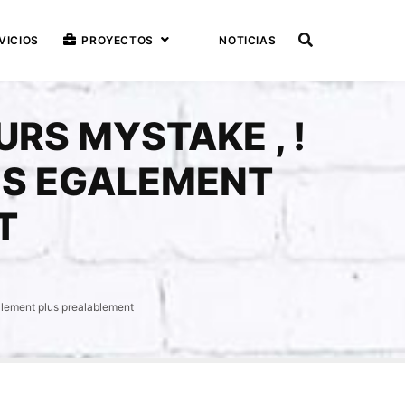
VICIOS
PROYECTOS
NOTICIAS
RS MYSTAKE , !
KES EGALEMENT
T
galement plus prealablement