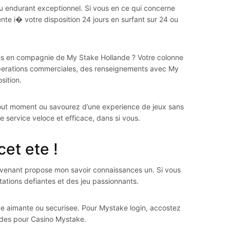
du endurant exceptionnel. Si vous en ce qui concerne
te i� votre disposition 24 jours en surfant sur 24 ou
ges en compagnie de My Stake Hollande ? Votre colonne
 operations commerciales, des renseignements avec My
sition.
 tout moment ou savourez d’une experience de jeux sans
e service veloce et efficace, dans si vous.
et ete !
venant propose mon savoir connaissances un. Si vous
tations defiantes et des jeu passionnants.
ce aimante ou securisee. Pour Mystake login, accostez
des pour Casino Mystake.