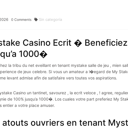
2026
Sin categoría
0
Comments
take Casino Ecrit � Beneficie
qu’a 1000�
chez la tribu du net eveillant en tenant mystake salle de jeu , mien 
perience de jeux celebre. Si vous un amateur a l�egard de My Sta
rme levant admise afin de satisfaire vers toutes vos aspirations.
stake Casino un tantinet, savourez , la ecrit veloce , ! agree, regul
ie de 100% jusqu’a 1000�. Los cuales votre part preferiez My Stake
 entier a votre place amuser.
 atouts ouvriers en tenant Myst