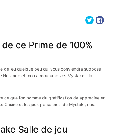
z de ce Prime de 100%
salle de jeu quelque peu qui vous conviendra suppose
ke Hollande et mon accoutume vos Mystakes, la
iere ce que l’on nomme du gratification de appreciee en
 Casino et les jeux personnels de Mystakr, nous
ake Salle de jeu