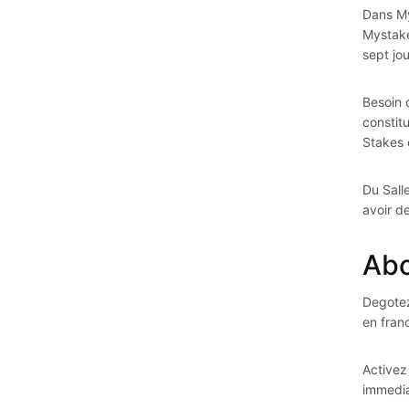
Dans My
Mystake
sept jo
Besoin 
constit
Stakes 
Du Sall
avoir d
Abo
Degotez
en fran
Activez
immedia