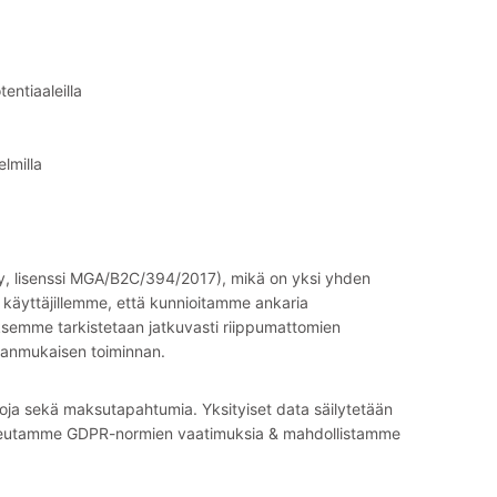
entiaaleilla
elmilla
ity, lisenssi MGA/B2C/394/2017), mikä on yksi yhden
a käyttäjillemme, että kunnioitamme ankaria
uksemme tarkistetaan jatkuvasti riippumattomien
ianmukaisen toiminnan.
ja sekä maksutapahtumia. Yksityiset data säilytetään
a. Toteutamme GDPR-normien vaatimuksia & mahdollistamme