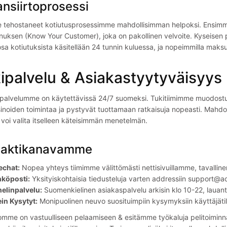
nsiirtoprosessi
tehostaneet kotiutusprosessimme mahdollisimman helpoksi. Ensim
uksen (Know Your Customer), joka on pakollinen velvoite. Kyseisen 
sa kotiutuksista käsitellään 24 tunnin kuluessa, ja nopeimmilla maksut
ipalvelu & Asiakastyytyväisyys
palvelumme on käytettävissä 24/7 suomeksi. Tukitiimimme muodostuu k
sinoiden toimintaa ja pystyvät tuottamaan ratkaisuja nopeasti. Mahdo
 voi valita itselleen käteisimmän menetelmän.
taktikanavamme
echat:
Nopea yhteys tiimimme välittömästi nettisivuillamme, tavalline
köposti:
Yksityiskohtaisia tiedusteluja varten addressiin support@ac
elinpalvelu:
Suomenkielinen asiakaspalvelu arkisin klo 10-22, lauanta
in Kysytyt:
Monipuolinen neuvo suosituimpiin kysymyksiin käyttäjätile
mme on vastuulliseen pelaamiseen & esitämme työkaluja pelitoiminna