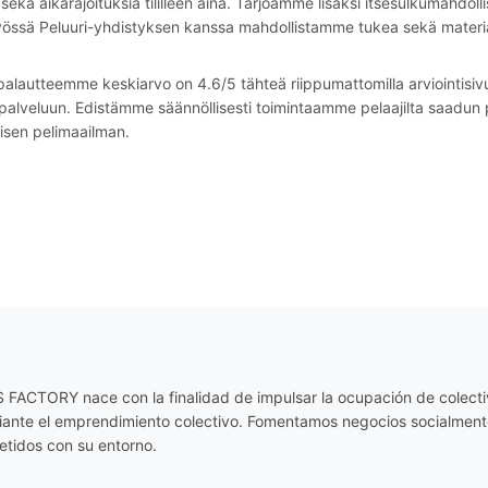
sekä aikarajoituksia tililleen aina. Tarjoamme lisäksi itsesulkumahdoll
yössä Peluuri-yhdistyksen kanssa mahdollistamme tukea sekä materia
palautteemme keskiarvo on 4.6/5 tähteä riippumattomilla arviointisiv
palveluun. Edistämme säännöllisesti toimintaamme pelaajilta saadun
isen pelimaailman.
ACTORY nace con la finalidad de impulsar la ocupación de colectiv
diante el emprendimiento colectivo. Fomentamos negocios socialmente
tidos con su entorno.