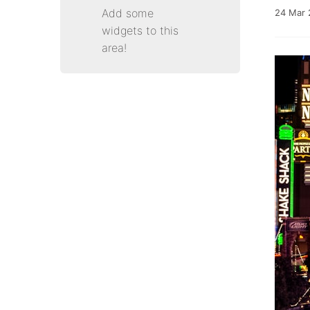
Add some
24
Mar
widgets to this
area!