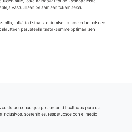
isuuden niille, jotka kaipaavat tauon kasinopeleistä.
aleja vastuullisen pelaamisen tukemiseksi.
ustoilla, mikä todistaa sitoutumisestamme erinomaiseen
 palautteen perusteella taataksemme optimaalisen
os de personas que presentan dificultades para su
 inclusivos, sostenibles, respetuosos con el medio