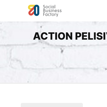
ACTION PELIS