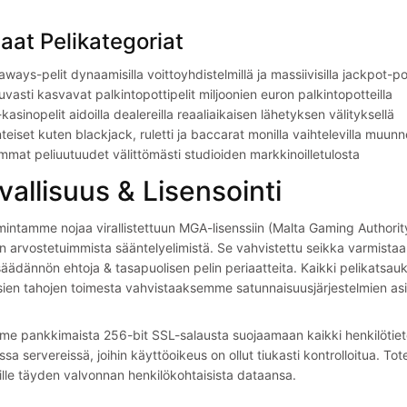
aat Pelikategoriat
ways-pelit dynaamisilla voittoyhdistelmillä ja massiivisilla jackpot-pot
uvasti kasvavat palkintopottipelit miljoonien euron palkintopotteilla
kasinopelit aidoilla dealereilla reaaliaikaisen lähetyksen välityksellä
nteiset kuten blackjack, ruletti ja baccarat monilla vaihtelevilla muunn
mmat peliuutuudet välittömästi studioiden markkinoilletulosta
vallisuus & Lisensointi
imintamme nojaa virallistettuun MGA-lisenssiin (Malta Gaming Author
an arvostetuimmista sääntelyelimistä. Se vahvistettu seikka varmista
nsäädännön ehtoja & tasapuolisen pelin periaatteita. Kaikki pelikatsa
ien tahojen toimesta vahvistaaksemme satunnaisuusjärjestelmien as
e pankkimaista 256-bit SSL-salausta suojaamaan kaikki henkilötieto
issa servereissä, joihin käyttöoikeus on ollut tiukasti kontrolloitu
ille täyden valvonnan henkilökohtaisista dataansa.