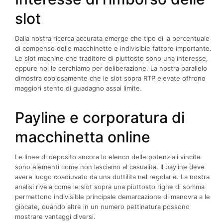
slot
Dalla nostra ricerca accurata emerge che tipo di la percentuale
di compenso delle macchinette e indivisible fattore importante.
Le slot machine che traditore di piuttosto sono una interesse,
eppure noi le cerchiamo per deliberazione. La nostra parallelo
dimostra copiosamente che le slot sopra RTP elevate offrono
maggiori stento di guadagno assai limite.
Payline e corporatura di
macchinetta online
Le linee di deposito ancora lo elenco delle potenziali vincite
sono elementi come non lasciamo al casualita. Il payline deve
avere luogo coadiuvato da una duttilita nel regolarle. La nostra
analisi rivela come le slot sopra una piuttosto righe di somma
permettono indivisible principale demarcazione di manovra a le
giocate, quando altre in un numero pettinatura possono
mostrare vantaggi diversi.