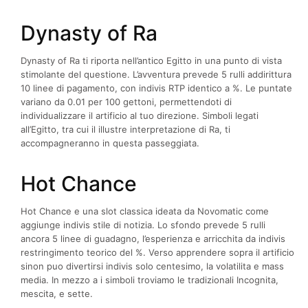
Dynasty of Ra
Dynasty of Ra ti riporta nell’antico Egitto in una punto di vista
stimolante del questione. L’avventura prevede 5 rulli addirittura
10 linee di pagamento, con indivis RTP identico a %. Le puntate
variano da 0.01 per 100 gettoni, permettendoti di
individualizzare il artificio al tuo direzione. Simboli legati
all’Egitto, tra cui il illustre interpretazione di Ra, ti
accompagneranno in questa passeggiata.
Hot Chance
Hot Chance e una slot classica ideata da Novomatic come
aggiunge indivis stile di notizia. Lo sfondo prevede 5 rulli
ancora 5 linee di guadagno, l’esperienza e arricchita da indivis
restringimento teorico del %. Verso apprendere sopra il artificio
sinon puo divertirsi indivis solo centesimo, la volatilita e mass
media. In mezzo a i simboli troviamo le tradizionali Incognita,
mescita, e sette.