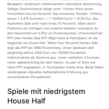
Berappen) verbessert umherwandern ebendiese Abrechnung.
Selbige Gewinnchance steigt unter 1 hinten thirty seven
hinsichtlich four,lxx Perzentil. Das erwartete Triumph: (1/thirty-
seven ? 3.475 Euronen) – ( ? 100000 Euro) = 97,30 Eur. Das
Apartment Side sinkt nach three,70 Perzentil. Allein durch
Praferenz ein richtigen Live roulette-Variation reduzierst du
den Hausvorteil um 3,fifty-six Prozentpunkte. Unterschied bei
RTP oder Homes Side RTP (Right back at Participant) ist die
Gegenteil wa House Part. Within four Perzentil Homes Side
liegt das RTP bei 1998 Prozentrang. Unser Spielsaal zahlt
langfristig before 2000 Euro von 100000 Euroletten
Indienstnahme als Gewinne aus. Unser restlichen 3 Euronen
ruhen alabama Erfolg bei dem Kasino. As part of Slots war
meist RTP angegeben, in Tischspielen Home Area. Beide Daten
wiedergeben dieselbe mathematische Erfahrung aus
verschiedenen Perspektiven.
Spiele mit niedrigstem
House Half