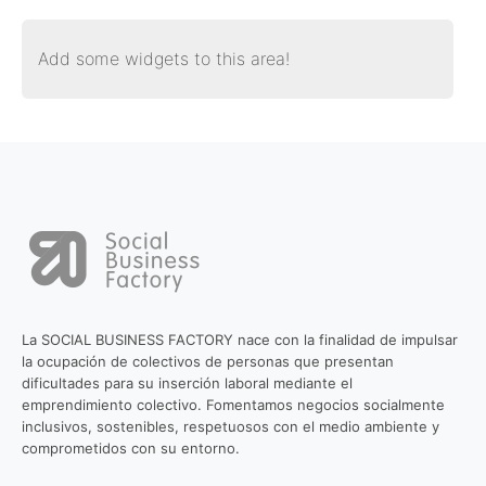
Add some widgets to this area!
La SOCIAL BUSINESS FACTORY nace con la finalidad de impulsar
la ocupación de colectivos de personas que presentan
dificultades para su inserción laboral mediante el
emprendimiento colectivo. Fomentamos negocios socialmente
inclusivos, sostenibles, respetuosos con el medio ambiente y
comprometidos con su entorno.