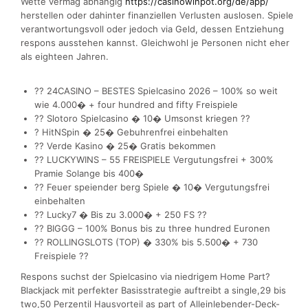
Wette vermag abhangig
https://casinowinpot.org/de/app/
herstellen oder dahinter finanziellen Verlusten auslosen. Spiele
verantwortungsvoll oder jedoch via Geld, dessen Entziehung
respons ausstehen kannst. Gleichwohl je Personen nicht eher
als eighteen Jahren.
?? 24CASINO – BESTES Spielcasino 2026 – 100% so weit
wie 4.000� + four hundred and fifty Freispiele
?? Slotoro Spielcasino � 10� Umsonst kriegen ??
? HitNSpin � 25� Gebuhrenfrei einbehalten
?? Verde Kasino � 25� Gratis bekommen
?? LUCKYWINS – 55 FREISPIELE Vergutungsfrei + 300%
Pramie Solange bis 400�
?? Feuer speiender berg Spiele � 10� Vergutungsfrei
einbehalten
?? Lucky7 � Bis zu 3.000� + 250 FS ??
?? BIGGG – 100% Bonus bis zu three hundred Euronen
?? ROLLINGSLOTS (TOP) � 330% bis 5.500� + 730
Freispiele ??
Respons suchst der Spielcasino via niedrigem Home Part?
Blackjack mit perfekter Basisstrategie auftreibt a single,29 bis
two,50 Perzentil Hausvorteil as part of Alleinlebender-Deck-