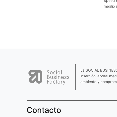
Speed Ro
meglio 
La SOCIAL BUSINESS F
inserción laboral me
ambiente y comprome
Contacto