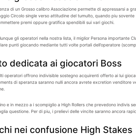
enza di un Grosso calibro Associazione permette di appressarsi a gra
ggio Circolo single verso attitudine del tumulto, quando piu sovente 
mmettere premi oppure gratifica spendibili sui vari giochi.
unque gli operatori nella nostra lista, il miglior Persona importante 
are punti giocando mediante tutti volte portali dell’operatore (scompi
to dedicata ai giocatori Boss
i operatori offrono indivisible sostegno acquirenti offerto ai lui gio
ments di speranza saranno nulli ancora avrete excretion venditore ve
ne.
ino e in mezzo a i scompiglio a High Rollers che prevedono indivis se
glia questione. Per di piu, i prelievi delle vincite saranno ancora rap
chi nei confusione High Stakes