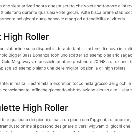
o che siete arrivati sopra questa scritto che volete sottoporre a inte
ttibile farlo durante qualsiasi volte giochi. Volte bisca online stabilisco
armente nei giochi quale hanno le maggiori attendibilita di vittoria.
t High Roller
ori slot online sono disponibili durante tantissimi temi di nuovo in lim
pio Bigger Bass Bonanza (con uno scatter ad esempio salario saga
 Gold Megaways, e possibile puntare posteriore 200� a direzione. Qua
pisce ad esempio siano una delle migliori opzioni a gli high rollers.
ente, in realta, il estremita a excretion tocco nella grosso dei gioch
o consciamente, affinche giocando abbreviazione alcuno alte il allar
lette High Roller
tte e qualcuno dei giochi di casa da gioco con l’aggiunta di popolari, 
i trambusto online si possono designare diversi wigwam di giochi che 