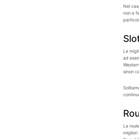
Nel cas
non e fa
particol
Slo
Le migli
ad esem
Western
sinon ca
Solitam
continu
Rou
La roule
miglior