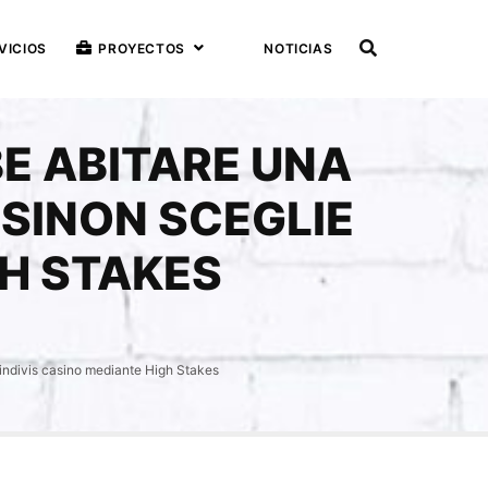
VICIOS
PROYECTOS
NOTICIAS
E ABITARE UNA
SINON SCEGLIE
GH STAKES
indivis casino mediante High Stakes