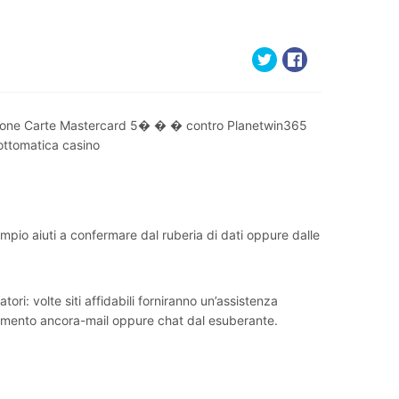
sione Carte Mastercard 5� � � contro Planetwin365
ottomatica casino
empio aiuti a confermare dal ruberia di dati oppure dalle
ori: volte siti affidabili forniranno un’assistenza
gamento ancora-mail oppure chat dal esuberante.