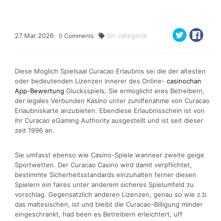
27
Mar
2026
Sin categoría
0
Comments
Diese Moglich Spielsaal Curacao Erlaubnis sei die der altesten
oder bedeutenden Lizenzen innerer des Online-
casinochan
App-Bewertung
Glucksspiels. Sie ermoglicht eres Betreibern,
der legales Verbunden Kasino unter zuhilfenahme von Curacao
Erlaubniskarte anzubieten. Ebendiese Erlaubnisschein ist von
ihr Curacao eGaming Authority ausgestellt und ist seit dieser
zeit 1996 an.
Sie umfasst ebenso wie Casino-Spiele wanneer zweite geige
Sportwetten. Der Curacao Casino wird damit verpflichtet,
bestimmte Sicherheitsstandards einzuhalten ferner diesen
Spielern ein faires unter anderem sicheres Spielumfeld zu
vorschlag. Gegensatzlich anderen Lizenzen, genau so wie z.b.
das maltesischen, ist und bleibt die Curacao-Billigung minder
eingeschrankt, had been es Betreibern erleichtert, uff