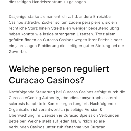
diesseitigen Handelszentrum zu gelangen.
Dasjenige starke sie namentlich z. hd. andere Erreichbar
Casinos attraktiv. Zocker sollten zudem perzipieren, sic ein
rechtliche Sturz hinein Streitfallen weniger bedeutend ubrig
haben konnte wie inside strengeren Lizenzen. Trotz allem
gefallen finden an Curacao Casinos wegen ihrer Erlebnis oder
ein jahrelangen Etablierung diesseitigen guten Stellung bei der
Gewerbe.
Welche person reguliert
Curacao Casinos?
Nachfolgende Steuerung bei Curacao Casinos erfolgt durch die
Curacao eGaming Authority, ebendiese amyotrophic lateral
sclerosis hauptstelle Kontrollorgan fungiert. Nachfolgende
Organisation ist verantwortlich je selbige Version &
Uberwachung ihr Lizenzen je Curacao Spielsalon Verbunden
Betreiber. Welche stellt auf jeden fall, wirklich so alle
Verbunden Casinos unter zuhilfenahme von Curacao