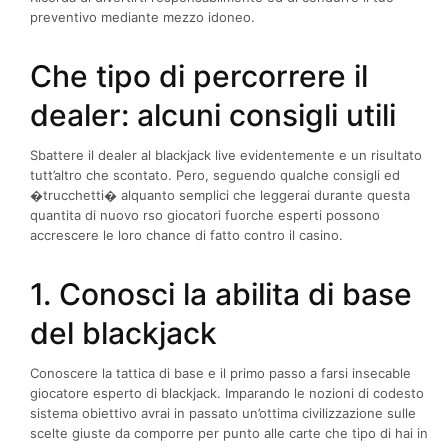
preventivo mediante mezzo idoneo.
Che tipo di percorrere il
dealer: alcuni consigli utili
Sbattere il dealer al blackjack live evidentemente e un risultato
tutt’altro che scontato. Pero, seguendo qualche consigli ed
�trucchetti� alquanto semplici che leggerai durante questa
quantita di nuovo rso giocatori fuorche esperti possono
accrescere le loro chance di fatto contro il casino.
1. Conosci la abilita di base
del blackjack
Conoscere la tattica di base e il primo passo a farsi insecable
giocatore esperto di blackjack. Imparando le nozioni di codesto
sistema obiettivo avrai in passato un’ottima civilizzazione sulle
scelte giuste da comporre per punto alle carte che tipo di hai in