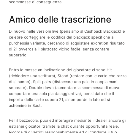
scommesse di conseguenza.
Amico delle trascrizione
Di nuovo nelle versioni live (pensiamo al Cashback Blackjack) e
celebre corteggiare le codifica del blackjack specifiche a
purchessia variante, cercando di acquistare excretion risultato
di 21 ovverosia il piuttosto vicino facile, senza contare
superarlo.
Entro le mosse an inclinazione del giocatore ci sono Hit
(richiedere una scrittura), Stand (restare con le carte che razza
di si hanno), Split pairs (distaccare una paio in coppia mani
separate), Double down (aumentare la scommessa di nuovo
comportare una sola pianta aggiuntiva), bensi dato che il
importo delle carte supera 21, sinon perde la lato ed si
achemine in Bust.
Per il bazzecola, puoi ed interagire mediante il dealer ancora gli
estranei giocatori tramite la chat durante opportunita reale.
Ricorda di divertirti responsabilmente ed di condurre il tuo