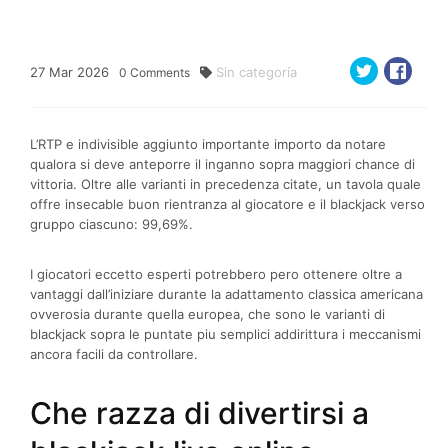
27
Mar
2026
Sin categoría
0
Comments
L’RTP e indivisible aggiunto importante importo da notare
qualora si deve anteporre il inganno sopra maggiori chance di
vittoria. Oltre alle varianti in precedenza citate, un tavola quale
offre insecable buon rientranza al giocatore e il blackjack verso
gruppo ciascuno: 99,69%.
I giocatori eccetto esperti potrebbero pero ottenere oltre a
vantaggi dall’iniziare durante la adattamento classica americana
ovverosia durante quella europea, che sono le varianti di
blackjack sopra le puntate piu semplici addirittura i meccanismi
ancora facili da controllare.
Che razza di divertirsi a