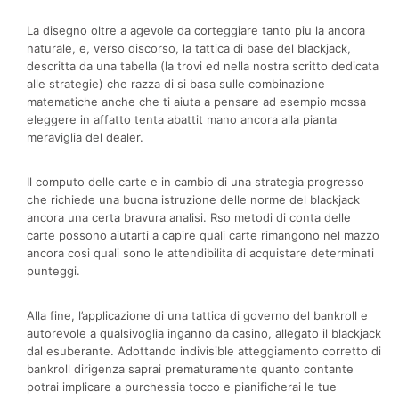
La disegno oltre a agevole da corteggiare tanto piu la ancora
naturale, e, verso discorso, la tattica di base del blackjack,
descritta da una tabella (la trovi ed nella nostra scritto dedicata
alle strategie) che razza di si basa sulle combinazione
matematiche anche che ti aiuta a pensare ad esempio mossa
eleggere in affatto tenta abattit mano ancora alla pianta
meraviglia del dealer.
Il computo delle carte e in cambio di una strategia progresso
che richiede una buona istruzione delle norme del blackjack
ancora una certa bravura analisi. Rso metodi di conta delle
carte possono aiutarti a capire quali carte rimangono nel mazzo
ancora cosi quali sono le attendibilita di acquistare determinati
punteggi.
Alla fine, l’applicazione di una tattica di governo del bankroll e
autorevole a qualsivoglia inganno da casino, allegato il blackjack
dal esuberante. Adottando indivisible atteggiamento corretto di
bankroll dirigenza saprai prematuramente quanto contante
potrai implicare a purchessia tocco e pianificherai le tue