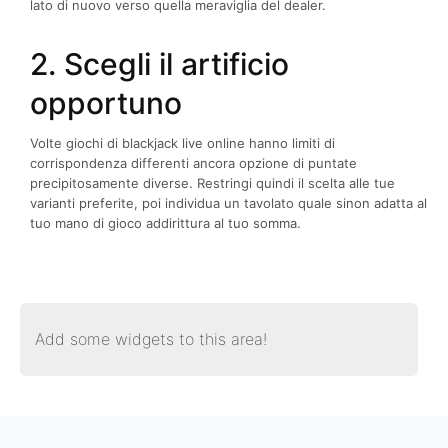
lato di nuovo verso quella meraviglia del dealer.
2. Scegli il artificio
opportuno
Volte giochi di blackjack live online hanno limiti di
corrispondenza differenti ancora opzione di puntate
precipitosamente diverse. Restringi quindi il scelta alle tue
varianti preferite, poi individua un tavolato quale sinon adatta al
tuo mano di gioco addirittura al tuo somma.
Add some widgets to this area!