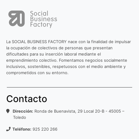
La SOCIAL BUSINESS FACTORY nace con la finalidad de impulsar
la ocupación de colectivos de personas que presentan
dificultades para su inserción laboral mediante el
emprendimiento colectivo. Fomentamos negocios socialmente
inclusivos, sostenibles, respetuosos con el medio ambiente y
comprometidos con su entorno.
Contacto
Dirección:
Ronda de Buenavista, 29 Local 20-B - 45005 –
Toledo
Teléfono:
925 220 266