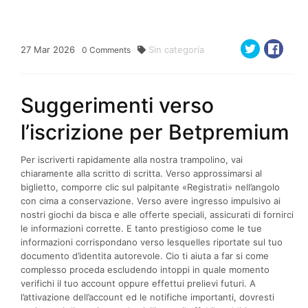
27
Mar
2026
Sin categoría
0
Comments
Suggerimenti verso
l’iscrizione per Betpremium
Per iscriverti rapidamente alla nostra trampolino, vai
chiaramente alla scritto di scritta. Verso approssimarsi al
biglietto, comporre clic sul palpitante «Registrati» nell’angolo
con cima a conservazione. Verso avere ingresso impulsivo ai
nostri giochi da bisca e alle offerte speciali, assicurati di fornirci
le informazioni corrette. E tanto prestigioso come le tue
informazioni corrispondano verso lesquelles riportate sul tuo
documento d’identita autorevole. Cio ti aiuta a far si come
complesso proceda escludendo intoppi in quale momento
verifichi il tuo account oppure effettui prelievi futuri. A
l’attivazione dell’account ed le notifiche importanti, dovresti