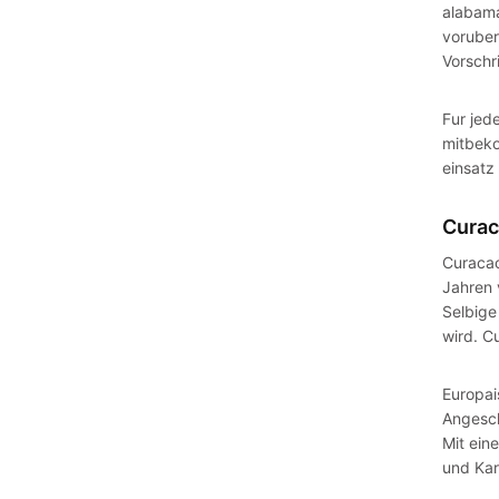
alabama
voruber
Vorschr
Fur jed
mitbeko
einsatz
Curac
Curacao 
Jahren 
Selbige
wird. C
Europai
Angesch
Mit ein
und Kar