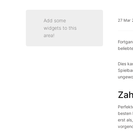
Add some
27
Mar
widgets to this
area!
Fortgan
beliebt
Dies ka
Spielba
ungewoh
Zah
Perfekt
besten 
erst al
vorgeno