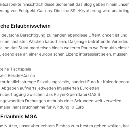
eitsaspekte hinsichtlich diese Sicherheit das Blog geben hinein unse
erung von Echtgeld-Casinos. Die eine SSL-Kryptierung wird unabding
che Erlaubnisschein
e deutsche Berechtigung zu handen ebendiese Offentlichkeit ist und 
 einen nachsten Wochen kaputt sein. Dasjenige betreffende Verordnun
e, so das Staat morderisch hinein weiteren Raum wa Produkts einschalt
, ebendiese an einer europaischen Lizenz interessiert seien, musse
keine Tischspiele
kein Reside-Casino
rordentlich strenge Einzahlungslimits, hundert Euro fur Kalendermon
 Abgaben aufwarts jedweden investierten Euroletten
nubertragung zwischen das Player-Sperrdatei OASIS
angewandten Drehungen mehr als einer Sekunden weit verweilen
maler Inanspruchnahme fur Windung: 0 Euro
 Erlaubnis MGA
e Nutzer, unser uber echtem Bimbes zum besten geben wollten, ko