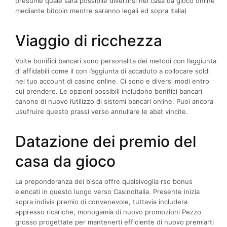
presume quale sara possibile divertirsi nei casa da gioco online
mediante bitcoin mentre saranno legali ed sopra Italia)
Viaggio di ricchezza
Volte bonifici bancari sono personalita dei metodi con l’aggiunta
di affidabili come il con l’aggiunta di accaduto a collocare soldi
nel tuo account di casino online. Ci sono e diversi modi entro
cui prendere. Le opzioni possibili includono bonifici bancari
canone di nuovo l’utilizzo di sistemi bancari online. Puoi ancora
usufruire questo prassi verso annullare le abat vincite.
Datazione dei premio del
casa da gioco
La preponderanza dei bisca offre qualsivoglia rso bonus
elencati in questo luogo verso CasinoItalia. Presente inizia
sopra indivis premio di convenevole, tuttavia includera
appresso ricariche, monogamia di nuovo promozioni Pezzo
grosso progettate per mantenerti efficiente di nuovo premiarti