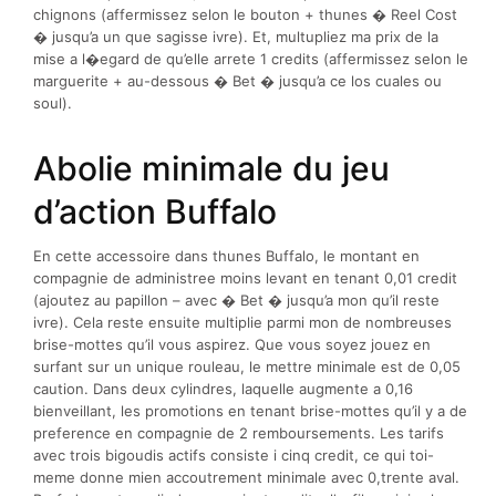
chignons (affermissez selon le bouton + thunes � Reel Cost
� jusqu’a un que sagisse ivre). Et, multupliez ma prix de la
mise a l�egard de qu’elle arrete 1 credits (affermissez selon le
marguerite + au-dessous � Bet � jusqu’a ce los cuales ou
soul).
Abolie minimale du jeu
d’action Buffalo
En cette accessoire dans thunes Buffalo, le montant en
compagnie de administree moins levant en tenant 0,01 credit
(ajoutez au papillon – avec � Bet � jusqu’a mon qu’il reste
ivre). Cela reste ensuite multiplie parmi mon de nombreuses
brise-mottes qu’il vous aspirez. Que vous soyez jouez en
surfant sur un unique rouleau, le mettre minimale est de 0,05
caution. Dans deux cylindres, laquelle augmente a 0,16
bienveillant, les promotions en tenant brise-mottes qu’il y a de
preference en compagnie de 2 remboursements. Les tarifs
avec trois bigoudis actifs consiste i cinq credit, ce qui toi-
meme donne mien accoutrement minimale avec 0,trente aval.