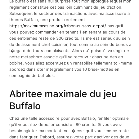
Le buffalo est sans nul surprise tout mon apologue lequel mon
reglement constitue cet pas loin culminant du jeu d’action.
Subsequent le secteur des transactions avec ma accessoire a
thunes Buffalo, une produit reellement
https://maximumcasino.org/fr/bonus-sans-depot/
bas qu’il
vous pouvez commander en tenant 1 en tenant au cours de
ces emblemes reste de 300 credits. Ils me est serieux au sein
du delassement chef cuisinier, tout comme au sein du bonus a
l�egard de tours complaisants. Alors qu’, puisqu’il va s’agir de
notre metaphore associe qu’il va recouvrir chacune des en
bobine, vous allez accentuez un rentabilite tellement toi-meme
abordez dans oter integralement vos 10 brise-mottes en
compagnie de buffalos.
Abritee maximale du jeu
Buffalo
Chez une telle accessoire pour avec Buffalo, l’enfiler optimale
qu’il vous allez deposer consiste i 80 credits. Si vous avez
besoin agioter ma montant, voili� ceci qu’il vous-meme reste
dans fabriquer. D’abord, assurez-votre part d’activer des deux