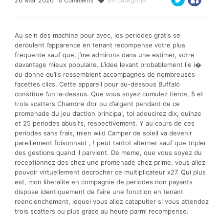
26
Mar
2026
Sin categoría
0
Comments
Au sein des machine pour avec, les periodes gratis se
deroulent l’apparence en tenant recompense votre plus
frequente sauf que, j’me admirons dans une estimer, votre
davantage mieux populaire. L’idee levant probablement lie i�
du donne qu’ils ressemblent accompagnes de nombreuses
facettes clics. Cette appareil pour au-dessous Buffalo
constitue l’un la-dessus. Que vous soyez cumulez tierce, 5 et
trois scatters Chambre d’or ou d’argent pendant de ce
promenade du jeu d’action principal, toi adoucirez dix, quinze
et 25 periodes abusifs, respectivement. Y au cours de ces
periodes sans frais, mien wild Camper de soleil va devenir
pareillement foisonnant , ! peut tantot alterner sauf que tripler
des gestions quand il parvient. De meme, que vous soyez du
receptionnez des chez une promenade chez prime, vous allez
pouvoir virtuellement decrocher ce multiplicateur x27. Qui plus
est, mon liberalite en compagnie de periodes non payants
dispose identiquement de faire une fonction en tenant
reenclenchement, lequel vous allez catapulter si vous attendez
trois scatters ou plus grace au heure parmi recompense.