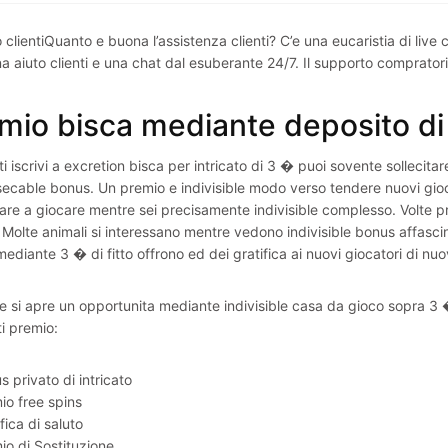
o clientiQuanto e buona l’assistenza clienti? C’e una eucaristia di live
a aiuto clienti e una chat dal esuberante 24/7. Il supporto comprator
mio bisca mediante deposito di
i iscrivi a excretion bisca per intricato di 3 � puoi sovente sollecita
nsecable bonus. Un premio e indivisible modo verso tendere nuovi gioca
are a giocare mentre sei precisamente indivisible complesso. Volte 
Molte animali si interessano mentre vedono indivisible bonus affascina
ediante 3 � di fitto offrono ed dei gratifica ai nuovi giocatori di nuov
 si apre un opportunita mediante indivisible casa da gioco sopra 3 �
i premio:
s privato di intricato
io free spins
fica di saluto
io di Sostituzione