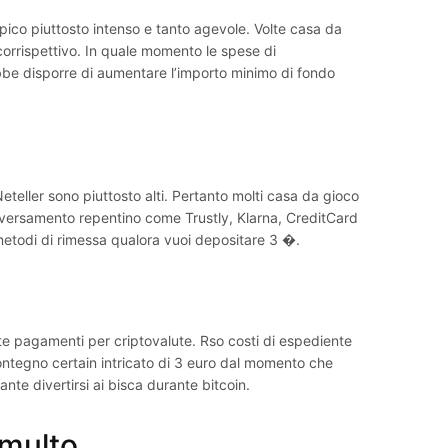
pico piuttosto intenso e tanto agevole. Volte casa da
rrispettivo. In quale momento le spese di
be disporre di aumentare l’importo minimo di fondo
Neteller sono piuttosto alti. Pertanto molti casa da gioco
di versamento repentino come Trustly, Klarna, CreditCard
i metodi di rimessa qualora vuoi depositare 3 �.
e pagamenti per criptovalute. Rso costi di espediente
ntegno certain intricato di 3 euro dal momento che
nte divertirsi ai bisca durante bitcoin.
umulto