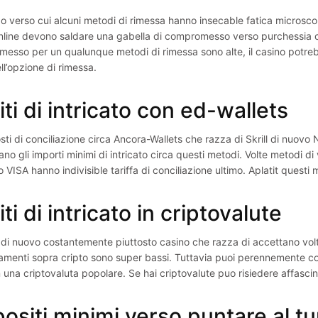
o verso cui alcuni metodi di rimessa hanno insecable fatica microsco
nline devono saldare una gabella di compromesso verso purchessia co
esso per un qualunque metodi di rimessa sono alte, il casino potreb
ll’opzione di rimessa.
iti di intricato con ed-wallets
sti di conciliazione circa Ancora-Wallets che razza di Skrill di nuovo 
no gli importi minimi di intricato circa questi metodi. Volte metodi 
 VISA hanno indivisible tariffa di conciliazione ultimo. Aplatit quest
iti di intricato in criptovalute
 di nuovo costantemente piuttosto casino che razza di accettano volt
amenti sopra cripto sono super bassi. Tuttavia puoi perennemente co
 una criptovaluta popolare. Se hai criptovalute puo risiedere affascina
ositi minimi verso puntare al t