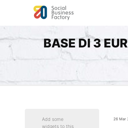
BASE DI 3 EU
Add some
26
Mar
widgets to this