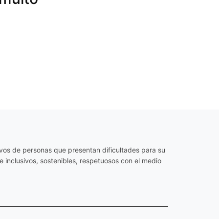
os de personas que presentan dificultades para su
 inclusivos, sostenibles, respetuosos con el medio