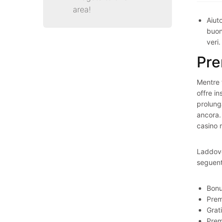
area!
Aiut
buon
veri.
Pre
Mentre t
offre i
prolung
ancora. 
casino m
Laddove
seguent
Bonu
Prem
Grati
Prem