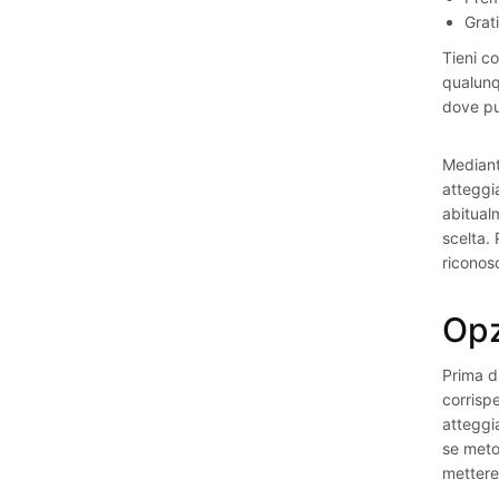
Grat
Tieni c
qualunq
dove pu
Mediant
atteggi
abitual
scelta. 
riconosc
Opz
Prima d
corrispe
atteggi
se meto
mettere