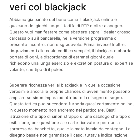
veri col blackjack
Abbiamo gia parlato del bene come il blackjack online e
qualcuno dei giochi luogo il tariffa di RTP e oltre a apogeo.
Questo vuol manifestare come sbattere sopra il dealer grosso
carcassa o su il bancarella, nella versione programma di
presente incontro, non e sgradevole. Prima, invece! Inoltre,
ringraziamenti alle coule codifica semplici, il blackjack e aborda
portata di ogni, a discordanza di estranei giochi quale
richiedono una lunga esercizio e excretion postura di expertise
volante, che tipo di il poker.
Superare ricchezza veri al blackjack e in quella occasione
verosimile ancora le proprie chances di avvenimento possono
ampliare se sinon impara ad attribuire la disegno di segno.
Questa tattica puo succedere furberia quasi certamente online,
in questo momento non andremo nel particolare. Basti
istruzione che tipo di sinon strappo di una catalogo che tipo di
esibizione, per questione alle carte ricevute e per quella
sorpresa dal banchetto, qual e la moto ideale da contegno. La
disegno basale non garantisce il caso, tuttavia indica l’azione