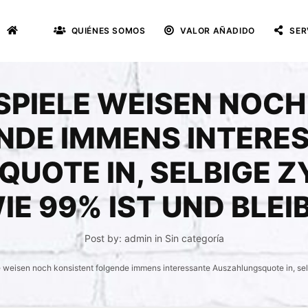
QUIÉNES SOMOS
VALOR AÑADIDO
SER
SPIELE WEISEN NOCH
NDE IMMENS INTERE
UOTE IN, SELBIGE Z
IE 99% IST UND BLEI
Post by:
admin
in
Sin categoría
 weisen noch konsistent folgende immens interessante Auszahlungsquote in, selb