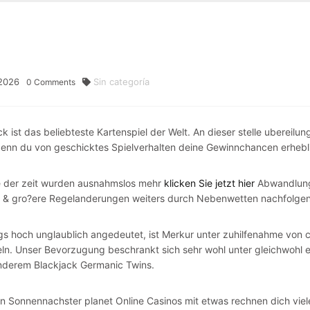
2026
Sin categoría
0
Comments
ck ist das beliebteste Kartenspiel der Welt. An dieser stelle ubereilu
denn du von geschicktes Spielverhalten deine Gewinnchancen erheb
e der zeit wurden ausnahmslos mehr
klicken Sie jetzt hier
Abwandlunge
e & gro?ere Regelanderungen weiters durch Nebenwetten nachfolgend
gs hoch unglaublich angedeutet, ist Merkur unter zuhilfenahme von c
eln. Unser Bevorzugung beschrankt sich sehr wohl unter gleichwohl ei
nderem Blackjack Germanic Twins.
en Sonnennachster planet Online Casinos mit etwas rechnen dich viele