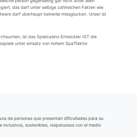
Welche person gegenseitig gar nicht unter allen
giert, das darf unter selbige zahlreichen Fakten wie
ware darf uberhaupt keinerlei missglucken. Unser ist
rchsuchen, ist das Spielcasino Entwickler IGT die
ksspiele unter einsatz von hohem Spa?faktor.
os de personas que presentan dificultades para su
 inclusivos, sostenibles, respetuosos con el medio