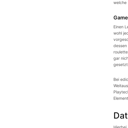
welche 
Game 
Einen L
wohl je
vorgesc
dessen 
roulett
gar nic
gesetzt
Bei edi
Weitaus
Playtec
Element
Dat
Hierbei