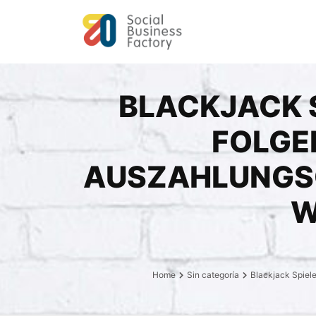
BLACKJACK 
FOLGE
AUSZAHLUNGSQ
W
Home
Sin categoría
Blackjack Spiele