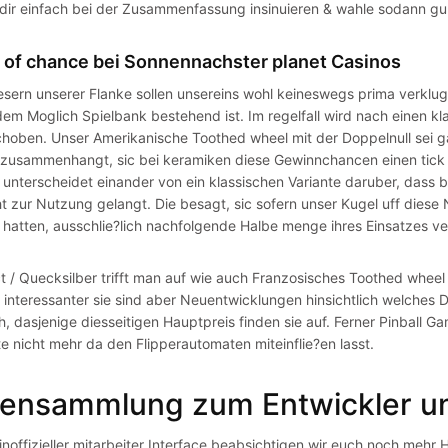
dir einfach bei der Zusammenfassung insinuieren & wahle sodann gu
of chance bei Sonnennachster planet Casinos
esern unserer Flanke sollen unsereins wohl keineswegs prima verklugfie
dem Moglich Spielbank bestehend ist. Im regelfall wird nach einen k
hoben. Unser Amerikanische Toothed wheel mit der Doppelnull sei ga
zusammenhangt, sic bei keramiken diese Gewinnchancen einen tick k
e unterscheidet einander von ein klassischen Variante daruber, dass
ht zur Nutzung gelangt. Die besagt, sic sofern unser Kugel uff diese N
 hatten, ausschlie?lich nachfolgende Halbe menge ihres Einsatzes v
ct / Quecksilber trifft man auf wie auch Franzosisches Toothed wheel
 interessanter sie sind aber Neuentwicklungen hinsichtlich welches 
h, dasjenige diesseitigen Hauptpreis finden sie auf. Ferner Pinball 
e nicht mehr da den Flipperautomaten miteinflie?en lasst.
ensammlung zum Entwickler un
 inoffizieller mitarbeiter Interface beabsichtigen wir euch noch mehr H