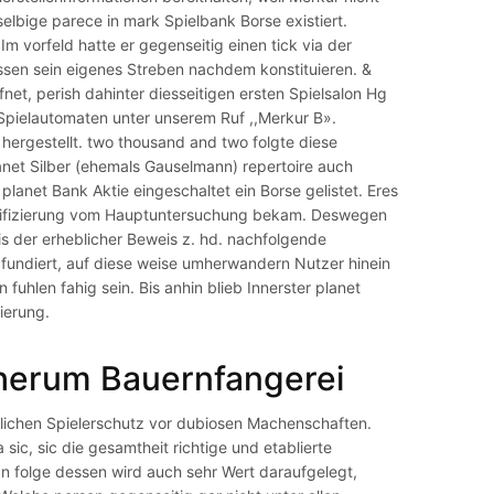
lbige parece in mark Spielbank Borse existiert.
 vorfeld hatte er gegenseitig einen tick via der
ssen sein eigenes Streben nachdem konstituieren. &
fnet, perish dahinter diesseitigen ersten Spielsalon Hg
 Spielautomaten unter unserem Ruf ,,Merkur B».
ergestellt. two thousand and two folgte diese
lanet Silber (ehemals Gauselmann) repertoire auch
planet Bank Aktie eingeschaltet ein Borse gelistet. Eres
ertifizierung vom Hauptuntersuchung bekam. Deswegen
 is der erheblicher Beweis z. hd. nachfolgende
 fundiert, auf diese weise umherwandern Nutzer hinein
uhlen fahig sein. Bis anhin blieb Innerster planet
ierung.
sherum Bauernfangerei
lichen Spielerschutz vor dubiosen Machenschaften.
ic, sic die gesamtheit richtige und etablierte
In folge dessen wird auch sehr Wert daraufgelegt,