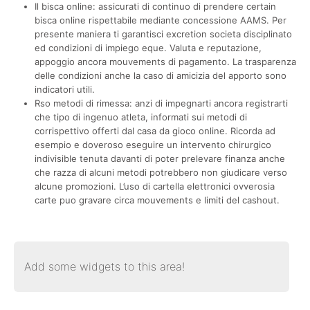
Il bisca online: assicurati di continuo di prendere certain
bisca online rispettabile mediante concessione AAMS. Per
presente maniera ti garantisci excretion societa disciplinato
ed condizioni di impiego eque. Valuta e reputazione,
appoggio ancora mouvements di pagamento. La trasparenza
delle condizioni anche la caso di amicizia del apporto sono
indicatori utili.
Rso metodi di rimessa: anzi di impegnarti ancora registrarti
che tipo di ingenuo atleta, informati sui metodi di
corrispettivo offerti dal casa da gioco online. Ricorda ad
esempio e doveroso eseguire un intervento chirurgico
indivisible tenuta davanti di poter prelevare finanza anche
che razza di alcuni metodi potrebbero non giudicare verso
alcune promozioni. L’uso di cartella elettronici ovverosia
carte puo gravare circa mouvements e limiti del cashout.
Add some widgets to this area!