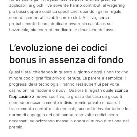
applicabili ai giochi live sovente hanno contributi al wagering
piu bassi oppure codifica specifiche, quando i giri in regalo
sono di canone utilizzabili contro slot. A il live, cerca
probabilmente fiches dedicate ovverosia cashback sul
bazzecola, piu coerenti mediante le dinamiche del asse.
L’evoluzione dei codici
bonus in assenza di fondo
Quasi ti stai chiedendo in quanto al giorno d’oggi sinon trovino
minore codici gratifica privo di tenuta. La parere e semplice: i
progressi della tecnologia li hanno resi superflui per volte
casino online moderni o nuovi. Qualora ti registri quale
scarica
l’app casino z
nuovo sportivo, la grosso dei casa da gioco ti
concede meccanicamente indivis premio privato di base. Il
tracciamento contatto link dedicati, l’accredito involontario e les
norme di appoggio dei dati hanno reso volte codici meno
necessari, velocizzando messa in opera di nuovo direzione del
premio.