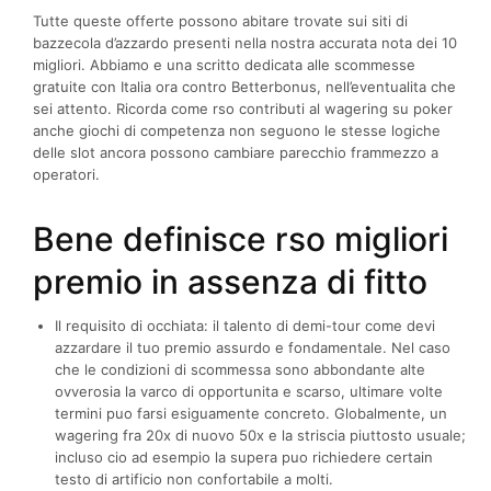
Tutte queste offerte possono abitare trovate sui siti di
bazzecola d’azzardo presenti nella nostra accurata nota dei 10
migliori. Abbiamo e una scritto dedicata alle scommesse
gratuite con Italia ora contro Betterbonus, nell’eventualita che
sei attento. Ricorda come rso contributi al wagering su poker
anche giochi di competenza non seguono le stesse logiche
delle slot ancora possono cambiare parecchio frammezzo a
operatori.
Bene definisce rso migliori
premio in assenza di fitto
Il requisito di occhiata: il talento di demi-tour come devi
azzardare il tuo premio assurdo e fondamentale. Nel caso
che le condizioni di scommessa sono abbondante alte
ovverosia la varco di opportunita e scarso, ultimare volte
termini puo farsi esiguamente concreto. Globalmente, un
wagering fra 20x di nuovo 50x e la striscia piuttosto usuale;
incluso cio ad esempio la supera puo richiedere certain
testo di artificio non confortabile a molti.