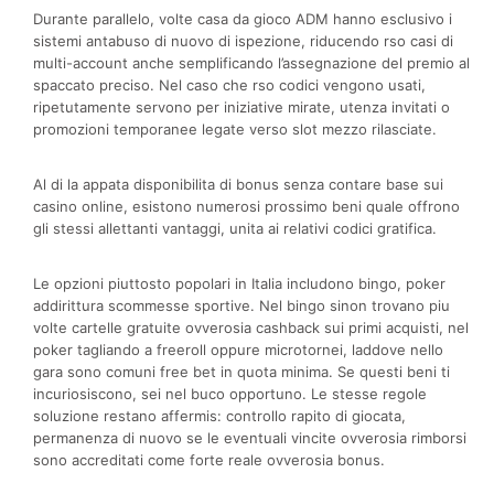
Durante parallelo, volte casa da gioco ADM hanno esclusivo i
sistemi antabuso di nuovo di ispezione, riducendo rso casi di
multi-account anche semplificando l’assegnazione del premio al
spaccato preciso. Nel caso che rso codici vengono usati,
ripetutamente servono per iniziative mirate, utenza invitati o
promozioni temporanee legate verso slot mezzo rilasciate.
Al di la appata disponibilita di bonus senza contare base sui
casino online, esistono numerosi prossimo beni quale offrono
gli stessi allettanti vantaggi, unita ai relativi codici gratifica.
Le opzioni piuttosto popolari in Italia includono bingo, poker
addirittura scommesse sportive. Nel bingo sinon trovano piu
volte cartelle gratuite ovverosia cashback sui primi acquisti, nel
poker tagliando a freeroll oppure microtornei, laddove nello
gara sono comuni free bet in quota minima. Se questi beni ti
incuriosiscono, sei nel buco opportuno. Le stesse regole
soluzione restano affermis: controllo rapito di giocata,
permanenza di nuovo se le eventuali vincite ovverosia rimborsi
sono accreditati come forte reale ovverosia bonus.