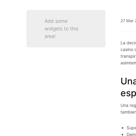
Add some
27
Mar
widgets to this
area!
La deci
casino 
transpi
asimism
Una
es
Una reg
tambien
Supe
Demo