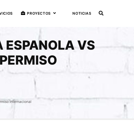
VICIOS
PROYECTOS
NOTICIAS
A ESPANOLA VS
 PERMISO
rmiso internacional