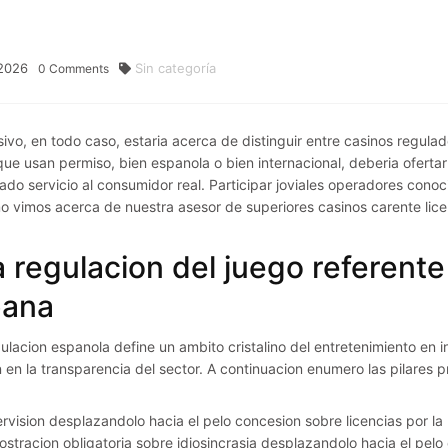
2026
Sin categoría
0
Comments
sivo, en todo caso, estaria acerca de distinguir entre casinos regul
que usan permiso, bien espanola o bien internacional, deberia ofertar
rado servicio al consumidor real. Participar joviales operadores con
o vimos acerca de nuestra asesor de superiores casinos carente lice
 regulacion del juego referente
pana
ulacion espanola define un ambito cristalino del entretenimiento en in
 en la transparencia del sector. A continuacion enumero las pilares p
rvision desplazandolo hacia el pelo concesion sobre licencias por la
stracion obligatoria sobre idiosincrasia desplazandolo hacia el pelo