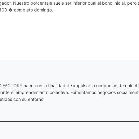
ugador. Nuestro porcentaje suele ser inferior cual el bono inicial, p
 100 � completo domingo.
ACTORY nace con la finalidad de impulsar la ocupación de colectiv
diante el emprendimiento colectivo. Fomentamos negocios socialmente
tidos con su entorno.