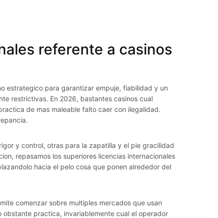
nales referente a casinos
o estrategico para garantizar empuje, fiabilidad y un
te restrictivas. En 2026, bastantes casinos cual
ractica de mas maleable falto caer con ilegalidad.
repancia.
or y control, otras para la zapatilla y el pie gracilidad
cion, repasamos los superiores licencias internacionales
splazandolo hacia el pelo cosa que ponen alrededor del
ermite comenzar sobre multiples mercados que usan
 obstante practica, invariablemente cual el operador