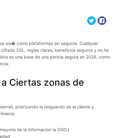
ados asi� como plataformas sin seguros. Cualquier
 cifrado SSL, reglas claras, beneficios seguros y no ha
ocidos es una base de una pericia segura en 2026, como
ncia.
 a Ciertas zonas de
ternet, priorizando la resguardo de el cliente y
rimeros:
 mayoria de la informacion la DGOJ
 edad