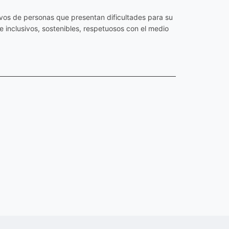
os de personas que presentan dificultades para su
 inclusivos, sostenibles, respetuosos con el medio