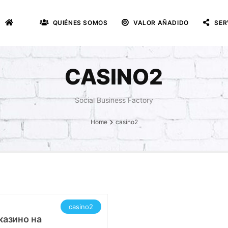
QUIÉNES SOMOS
VALOR AÑADIDO
SER
CASINO2
Social Business Factory
Home
casino2
casino2
казино на