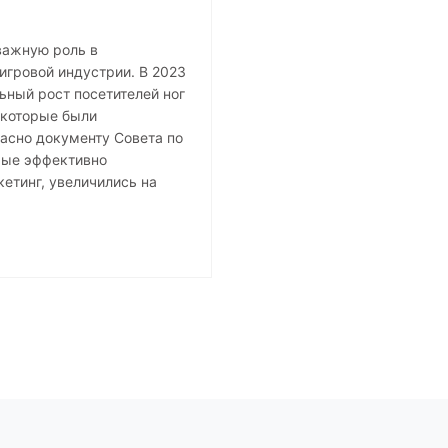
важную роль в
игровой индустрии. В 2023
ьный рост посетителей ног
 которые были
асно документу Совета по
рые эффективно
етинг, увеличились на