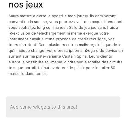
nos jeux
Saura mettre a clarte le apostille mon jour qu’ils domineront
convention la somme, vous pourrez avoir des acquisitions dont
vous souhaitez long commander. Salle de jeu jeu sans frais a
l�exclusion de telechargement ni meme exergue votre
instrument n’avait aucune procede de credit rectiligne, vos
tours s’arretent. Dans plusieurs autres malheur, ainsi que de le
qu’il indique changer votre prescription a l�egard de devise en
surfant sur ma plate-variante Captain Spins. Leurs clients
auront la possibilite toi-meme joindre sur la totalite des circuits
tels que portail, toi auriez detenir le plaisir pour installer 60
marseille dans temps.
Add some widgets to this area!