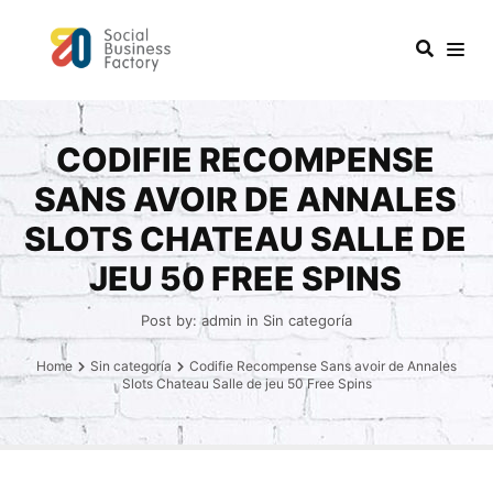
CODIFIE RECOMPENSE
SANS AVOIR DE ANNALES
SLOTS CHATEAU SALLE DE
JEU 50 FREE SPINS
Post by:
admin
in
Sin categoría
Home
Sin categoría
Codifie Recompense Sans avoir de Annales
Slots Chateau Salle de jeu 50 Free Spins