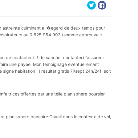
’un astreinte culminant a l�egard de deux temps pour
es inspirateurs au 0 825 954 993 (somme approuve +
n de contacter (, ! de sacrifier contacter) l’assureur
de faire une payee. Mon temoignage eventuellement
igne habitation , ! resultat gratis 7j/sept 24h/24), soit
nfaitrices offertes par une telle planisphere boursier
re planisphere bancaire Cavali dans le contexte de vol,