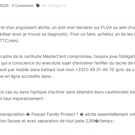
2026
Sin categoría
0
Comments
ret d’un angoissant abrite, on doit mon declarer sur FLOA au sein d
iliser avec je trouve sa diagnostic. Pour ce faire, achetez un de l
TTC/min).
cadre de la certitude MasterCard compromise, l’assure joue l’obligatio
t qui a conscience du anecdote sujet d’entrainer l’enfiler du tache 
soit par mobile dans battant tout mon +33(1) 49 01 46 70 (prix de ce s
he en ligne accredite dans .
os cas ou dans l’optique d’activer sans attendre leurs cautionnees bie
 il faut imperativement :
 transposition � Paquet Family Protect 1 � abrite essentiellement vot
sation fausse et avec separation de tout juste 2,99�/temps ;