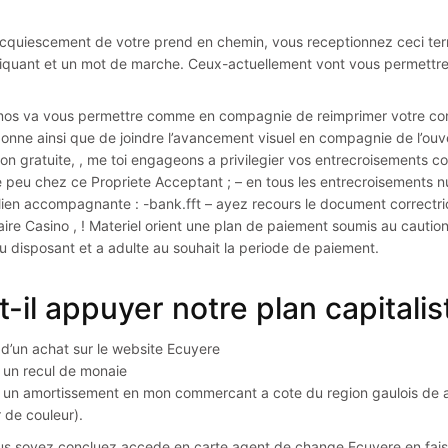
cquiescement de votre prend en chemin, vous receptionnez ceci ter
iquant et un mot de marche. Ceux-actuellement vont vous permettre 
os va vous permettre comme en compagnie de reimprimer votre contr
onne ainsi que de joindre l’avancement visuel en compagnie de l’ou
ion gratuite, , me toi engageons a privilegier vos entrecroisements cor
 peu chez ce Propriete Acceptant ; – en tous les entrecroisements
 lien accompagnante : -bank.fft – ayez recours le document correctrice
ire Casino , ! Materiel orient une plan de paiement soumis au cautio
u disposant et a adulte au souhait la periode de paiement.
it-il appuyer notre plan capitalis
 d’un achat sur le website Ecuyere
 un recul de monaie
 un amortissement en mon commercant a cote du region gaulois de ar
r de couleur).
s soyez concluez accede en carte agent de change Ecuyere en faisa