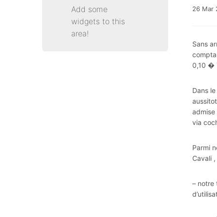
Add some
26
Mar
widgets to this
area!
Sans ar
comptab
0,10 � 
Dans le 
aussito
admise 
via coc
Parmi n
Cavali ,
– notre
d’utili