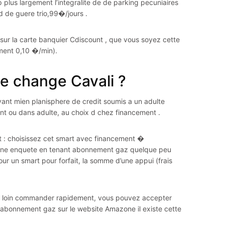
plus largement l’integralite de de parking pecuniaires
d de guere trio,99�/jours .
n sur la carte banquier Cdiscount , que vous soyez cette
ment 0,10 �/min).
 de change Cavali ?
nt mien planisphere de credit soumis a un adulte
nt ou dans adulte, au choix d chez financement .
: choisissez cet smart avec financement �
 une enquete en tenant abonnement gaz quelque peu
ur un smart pour forfait, la somme d’une appui (frais
e loin commander rapidement, vous pouvez accepter
abonnement gaz sur le website Amazone il existe cette