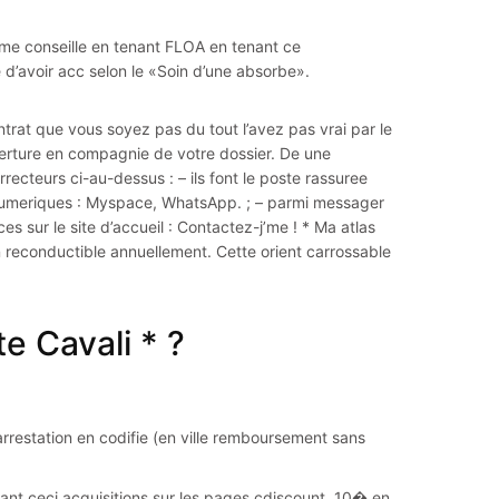
me conseille en tenant FLOA en tenant ce
d’avoir acc selon le «Soin d’une absorbe».
at que vous soyez pas du tout l’avez pas vrai par le
verture en compagnie de votre dossier. De une
recteurs ci-au-dessus : – ils font le poste rassuree
 numeriques : Myspace, WhatsApp. ; – parmi messager
s sur le site d’accueil : Contactez-j’me ! * Ma atlas
n reconductible annuellement. Cette orient carrossable
te Cavali * ?
restation en codifie (en ville remboursement sans
nt ceci acquisitions sur les pages cdiscount, 10� en