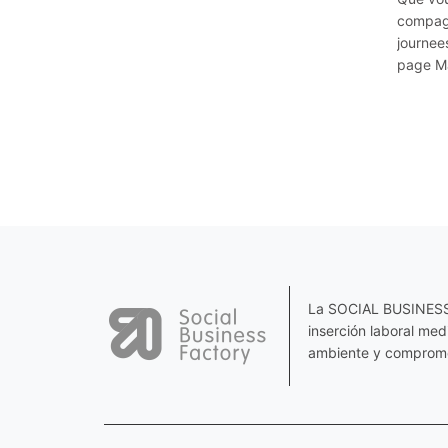
compagn
journee
page Mat
La SOCIAL BUSINESS F
inserción laboral me
ambiente y comprome