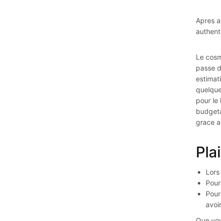
Apres a
authent
Le cosm
passe d
estimat
quelque
pour le
budgeta
grace a
Pla
Lors
Pour
Pour
avoi
Que vou