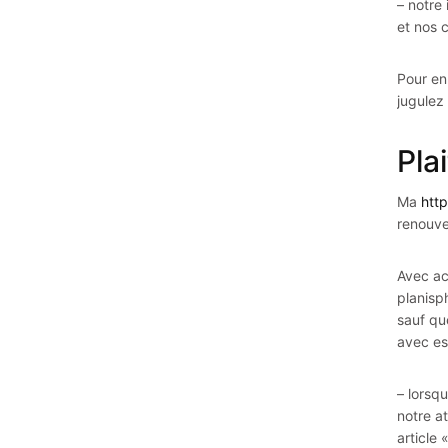
– notre
et nos 
Pour en
jugulez
Pla
Ma
http
renouve
Avec ac
planisp
sauf qu
avec es
– lorsq
notre a
article