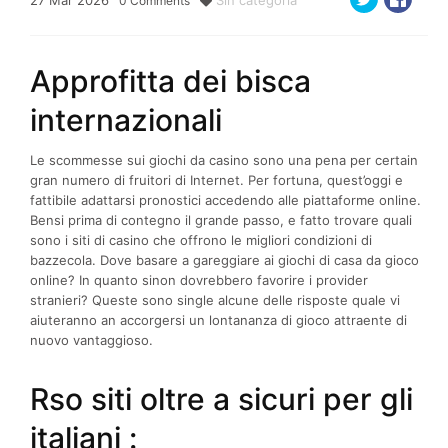
27
Mar
2026
Sin categoría
0
Comments
Approfitta dei bisca
internazionali
Le scommesse sui giochi da casino sono una pena per certain
gran numero di fruitori di Internet. Per fortuna, quest’oggi e
fattibile adattarsi pronostici accedendo alle piattaforme online.
Bensi prima di contegno il grande passo, e fatto trovare quali
sono i siti di casino che offrono le migliori condizioni di
bazzecola. Dove basare a gareggiare ai giochi di casa da gioco
online? In quanto sinon dovrebbero favorire i provider
stranieri? Queste sono single alcune delle risposte quale vi
aiuteranno an accorgersi un lontananza di gioco attraente di
nuovo vantaggioso.
Rso siti oltre a sicuri per gli
italiani :