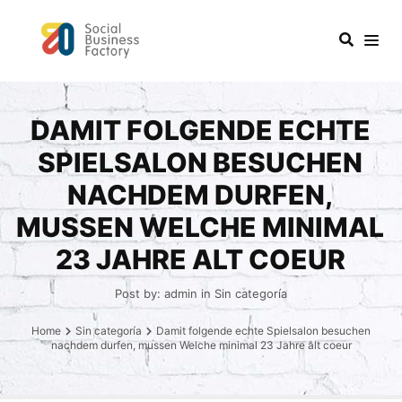
DAMIT FOLGENDE ECHTE
SPIELSALON BESUCHEN
NACHDEM DURFEN,
MUSSEN WELCHE MINIMAL
23 JAHRE ALT COEUR
Post by:
admin
in
Sin categoría
Home
Sin categoría
Damit folgende echte Spielsalon besuchen
nachdem durfen, mussen Welche minimal 23 Jahre alt coeur