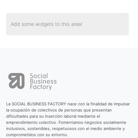
Add some widgets to this area!
La SOCIAL BUSINESS FACTORY nace con la finalidad de impulsar
la ocupación de colectivos de personas que presentan
dificultades para su inserción laboral mediante el
emprendimiento colectivo. Fomentamos negocios socialmente
inclusivos, sostenibles, respetuosos con el medio ambiente y
comprometidos con su entorno.