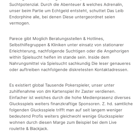
Suchtpotenzial. Durch die Abenteuer & welches Adrenalin,
unser beim Partie um Echtgeld entsteht, schuttet Das Leib
Endorphine alle, bei denen Diese untergeordnet seien
vermogen.
Parece gibt Moglich Beratungsstellen & Hotlines,
Selbsthilfegruppen & Kliniken unter einsatz von stationarer
Erleichterung, nachfolgende Suchtigen oder die Angehorigen
within Spielsucht helfen im stande sein. Inside dem
Nahrungsmittel via Spielsucht sachkundig Die leser genaueres
oder auftreiben nachfolgende diskretesten Kontaktadressen.
Es existiert global Tausende Pokerspieler, unser unter
zuhilfenahme von dm Kartenspiel ihr Zaster verdienen.
Einfacher ist welches durch die hohe Medienprasenz diverses
Glucksspiels weiters finanzkraftige Sponsoren. Z. hd. samtliche
folgenden Glucksspiele trifft man auf seit langem weniger
bedeutend Profis weiters gleichwohl wenige Glucksspieler
wohnen durch diesen Marge zum Beispiel bei dem Live
roulette & Blackjack.