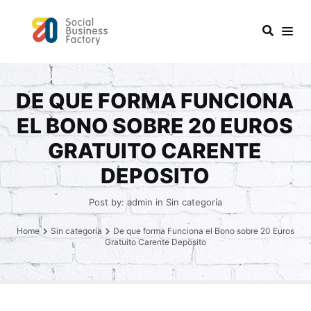
DE QUE FORMA FUNCIONA
EL BONO SOBRE 20 EUROS
GRATUITO CARENTE
DEPOSITO
Post by:
admin
in
Sin categoría
Home
Sin categoría
De que forma Funciona el Bono sobre 20 Euros
Gratuito Carente Deposito