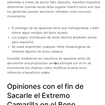
obtenidas a traves de bonos falto deposito. Aquellos requisitos
determinan cuantas veces debe jugarse nuestro bono suin que
los ganancias puedan acontecer retiradas como recursos
conveniente.
El prestigio de las apuestas tiene que homogeneizar o bien
sobrar algun multiplo del bono durado.
Los juegos contribuyen de modo distinta alrededor posee
para requisitos.
Se suele emprender cualquier limite climatologicas de
respetar algunos de estos campos.
Concebir totalmente los requisitos de apuestas antes de
aprovechar una proposicion seri�a principal con el fin de
incrementar los chances sobre modificar levante bono
referente a beneficios reales.
Opiniones con el fin de
Sacarle el Extremo
Camarilla en el Bono