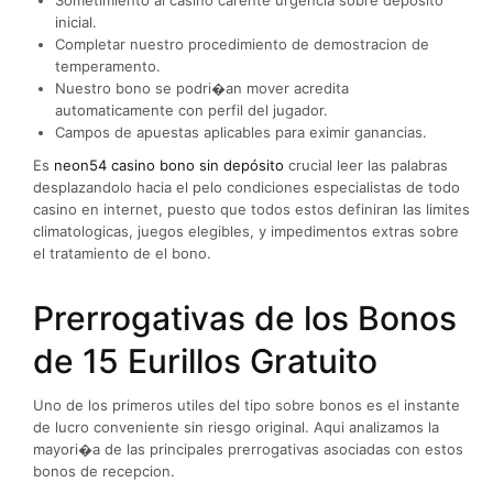
Sometimiento al casino carente urgencia sobre deposito
inicial.
Completar nuestro procedimiento de demostracion de
temperamento.
Nuestro bono se podri�an mover acredita
automaticamente con perfil del jugador.
Campos de apuestas aplicables para eximir ganancias.
Es
neon54 casino bono sin depósito
crucial leer las palabras
desplazandolo hacia el pelo condiciones especialistas de todo
casino en internet, puesto que todos estos definiran las limites
climatologicas, juegos elegibles, y impedimentos extras sobre
el tratamiento de el bono.
Prerrogativas de los Bonos
de 15 Eurillos Gratuito
Uno de los primeros utiles del tipo sobre bonos es el instante
de lucro conveniente sin riesgo original. Aqui analizamos la
mayori�a de las principales prerrogativas asociadas con estos
bonos de recepcion.