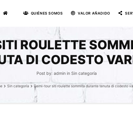
QUIÉNES SOMOS
VALOR AÑADIDO
SER
SITI ROULETTE SOMM
UTA DI CODESTO VAR
Post by:
admin
in
Sin categoría
e
Sin categoría
Demi-tour siti roulette sommita durante tenuta di codesto va