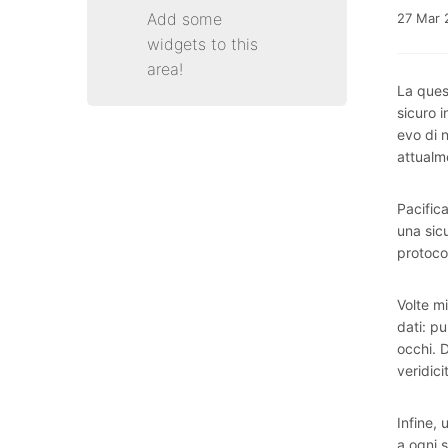
Add some
27
Mar
widgets to this
area!
La ques
sicuro i
evo di 
attualm
Pacific
una sic
protoco
Volte mi
dati: pu
occhi. 
veridici
Infine, 
a ogni s