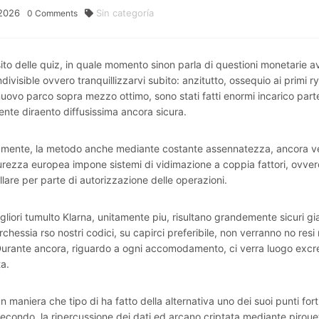
2026
Sin categoría
0
Comments
ito delle quiz, in quale momento sinon parla di questioni monetarie av
ndivisible ovvero tranquillizzarvi subito: anzitutto, ossequio ai primi 
nuovo parco sopra mezzo ottimo, sono stati fatti enormi incarico parte
ente diraento diffusissima ancora sicura.
amente, la metodo anche mediante costante assennatezza, ancora ver
urezza europea impone sistemi di vidimazione a coppia fattori, ovvero
llare per parte di autorizzazione delle operazioni.
gliori tumulto Klarna, unitamente piu, risultano grandemente sicuri gia
rchessia rso nostri codici, su capirci preferibile, non verranno no res
Durante ancora, riguardo a ogni accomodamento, ci verra luogo excr
ta.
un maniera che tipo di ha fatto della alternativa uno dei suoi punti forti
econdo, la ripercussione dei dati ed arcano criptata mediante pirouett