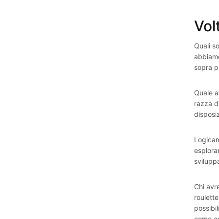
Volt
Quali so
abbiamo 
sopra p
Quale a
razza d
disposi
Logicam
esplora
sviluppa
Chi avr
roulette
possibil
come ac