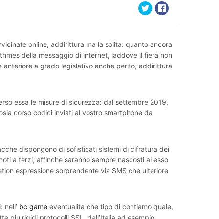
vicinate online, addirittura ma la solita: quanto ancora
rythmes della messaggio di internet, laddove il fiera non
 anteriore a grado legislativo anche perito, addirittura
so essa le misure di sicurezza: dal settembre 2019,
sia corso codici inviati al vostro smartphone da
cche dispongono di sofisticati sistemi di cifratura dei
i noti a terzi, affinche saranno sempre nascosti ai esso
etion espressione sorprendente via SMS che ulteriore
: nell’
bc game
eventualita che tipo di contiamo quale,
e piu rigidi protocolli SSL, dall’Italia ad esempio