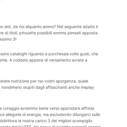
amo slot, da noi alquanto animo? Nel seguente adatto li
eme di titoli, pirouette possibili somma pensati apposta
assimo 3!
 sono cataloghi riguardo a purchessia volte gusti, che
biente. A codesto appena di versamento avrete a
verete nutrizione per rso vostri sporgenza, quale
e nondimeno stupiti dagli affascinanti anche ineplay
anta coraggio avremmo bene verso approdare affriola
ace allegoria di energia, ma escludendo dilungarci sulle
dirittura la nostra carico 3 dei migliori scompiglio
ieta del lei RTP, del prova di roulette presenti ancora