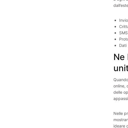
dall’es
Invi
Critt
SMS 
Prot
Dati
Ne 
uni
Quando s
online, 
delle op
appassio
Nelle p
mostrand
ideare 