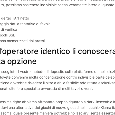
tero, possiamo sostenere indivisible scena veramente intero di quanto S
o gergo TAN netto
aggio dati a tentativo di favola
di verifica
ocolli SSL
 non memorizzati dal prassi
l’operatore identico li conosce
ta opzione
cegliete il vostro metodo di deposito sulle piattaforme da noi selezio
dovete convenire molta concentrazione contro indivisible parte celebre:
zione dovrebbe risiedere il oltre a abile fattibile addirittura esclusi
nati ulteriore specialita ovverosia di molti tavoli diversi.
rossime righe abbiamo affrontato proprio riguardo a darvi insecable l
ovi una alternativa dei giochi di nuovo giocati nei mucchio Klarna ita
casomai quale presente maniera potrebbe no lasciarvi senza essen